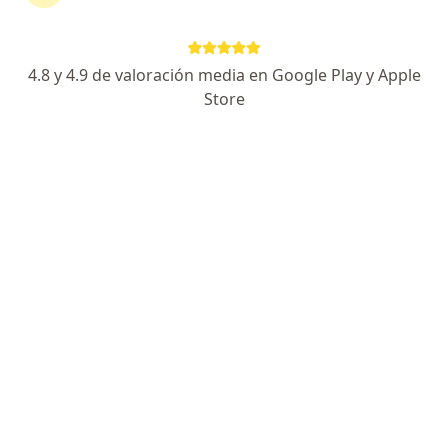
363 opiniones
Especialista de confianza
4.8 y 4.9 de valoración media en Google Play y Apple
Dirección
En línea 1
Store
En línea 2
Correos 326, Nezahualcóyotl
•
Mapa
Grupo Médico CV
Visita Pediatría
$850
Este especialista no ofrece reserva de cita en línea en esta dirección.
Solicita una cita