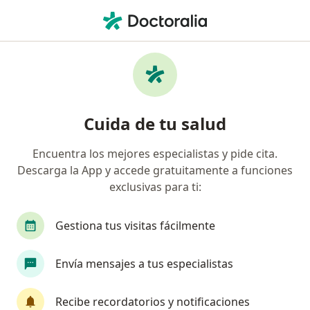
Men
Pediatra • General Vicente Villada, Nezahualcóyotl, México
Filtros
Seguro
Mapa
Pediatras en General Vicente Villada,
Cuida de tu salud
Nezahualcóyotl
Encuentra los mejores especialistas y pide cita.
Descarga la App y accede gratuitamente a funciones
exclusivas para ti:
Gestiona tus visitas fácilmente
Envía mensajes a tus especialistas
Dr. Juan Cruz Vidal
Pediatra, Especialidad en medicina del enfermo pediátrico en
Recibe recordatorios y notificaciones
·
Ver más
estado crítico