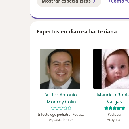
Mostrar especialistas
¿Cómo f
Expertos en diarrea bacteriana
Víctor Antonio
Mauricio Robl
Monroy Colín
Vargas
Infectólogo pediatra, Pediatra
Pediatra
Aguascalientes
Acayucan