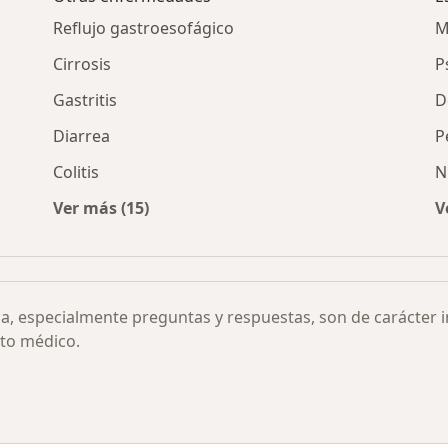
Reflujo gastroesofágico
M
Cirrosis
P
Gastritis
D
Diarrea
P
Colitis
N
Ver más (15)
V
teriana por ciudad
Más en esta categoría: Otras enfermedades
ia, especialmente preguntas y respuestas, son de carácter 
to médico.