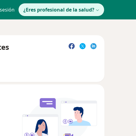
 sesión
¿Eres profesional de la salud?
tes