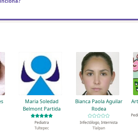
unciona?
es
Maria Soledad
Bianca Paola Aguilar
Ar
Belmont Partida
Rodea
Pediatra
Infectólogo, Internista
Tultepec
Tlalpan