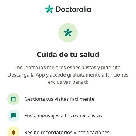
Men
Gastroenteritis Aguda • Nezahualcóyotl, México
Filtros
• 1
Seguro
Mapa
Especialistas en Gastroenteritis aguda en
Cuida de tu salud
Nezahualcóyotl
Encuentra los mejores especialistas y pide cita.
Descarga la App y accede gratuitamente a funciones
¿Qué especialidad estás buscando?
exclusivas para ti:
Pediatra
Médico general
Gastroenterólo
Gestiona tus visitas fácilmente
Envía mensajes a tus especialistas
Recibe recordatorios y notificaciones