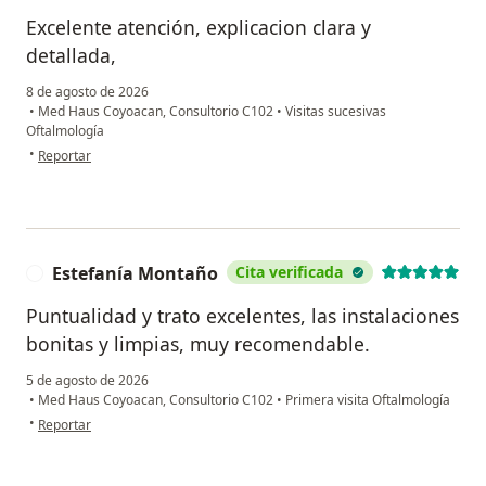
Excelente atención, explicacion clara y
detallada,
8 de agosto de 2026
•
Med Haus Coyoacan, Consultorio C102
•
Visitas sucesivas
Oftalmología
en opinión del usuario GRT
•
Reportar
Estefanía Montaño
Cita verificada
E
Puntualidad y trato excelentes, las instalaciones
bonitas y limpias, muy recomendable.
5 de agosto de 2026
•
Med Haus Coyoacan, Consultorio C102
•
Primera visita Oftalmología
en opinión del usuario Estefanía Montaño
•
Reportar