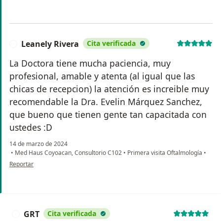
Leanely Rivera
Cita verificada
L
La Doctora tiene mucha paciencia, muy
profesional, amable y atenta (al igual que las
chicas de recepcion) la atención es increible muy
recomendable la Dra. Evelin Márquez Sanchez,
que bueno que tienen gente tan capacitada con
ustedes :D
14 de marzo de 2024
•
Med Haus Coyoacan, Consultorio C102
•
Primera visita Oftalmología
•
en opinión del usuario Leanely Rivera
Reportar
GRT
Cita verificada
G