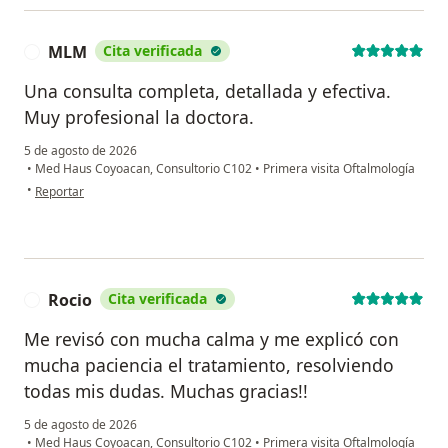
MLM
Cita verificada
M
Una consulta completa, detallada y efectiva.
Muy profesional la doctora.
5 de agosto de 2026
•
Med Haus Coyoacan, Consultorio C102
•
Primera visita Oftalmología
en opinión del usuario MLM
•
Reportar
Rocio
Cita verificada
R
Me revisó con mucha calma y me explicó con
mucha paciencia el tratamiento, resolviendo
todas mis dudas. Muchas gracias!!
5 de agosto de 2026
•
Med Haus Coyoacan, Consultorio C102
•
Primera visita Oftalmología