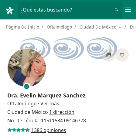
Men
¿Qué estás buscando?
Página De Inicio
Oftalmólogo
Ciudad De México
Ev
Cambiar
Dra.
Evelin Marquez Sanchez
sobre las especializaciones
Oftalmólogo
·
Ver más
Ciudad de México
1 dirección
No. de cédula: 11511584 09146778
1386 opiniones