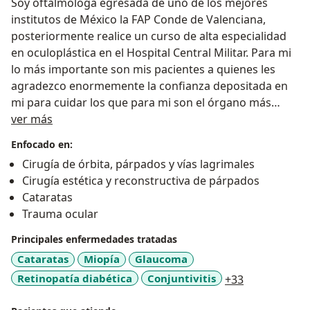
Soy oftalmóloga egresada de uno de los mejores
institutos de México la FAP Conde de Valenciana,
posteriormente realice un curso de alta especialidad
en oculoplástica en el Hospital Central Militar. Para mi
lo más importante son mis pacientes a quienes les
agradezco enormemente la confianza depositada en
mi para cuidar los que para mi son el órgano más
Sobre mí
bonito y noble "Los ojos".
ver más
Enfocado en:
Cirugía de órbita, párpados y vías lagrimales
Cirugía estética y reconstructiva de párpados
Cataratas
Trauma ocular
Principales enfermedades tratadas
Cataratas
Miopía
Glaucoma
a11y_sr_mor
Retinopatía diabética
Conjuntivitis
+33