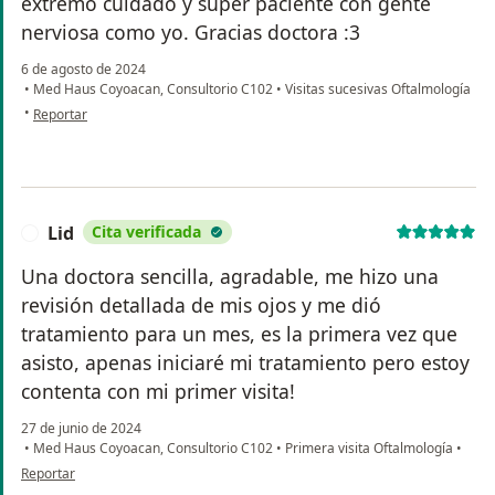
extremo cuidado y super paciente con gente
nerviosa como yo. Gracias doctora :3
6 de agosto de 2024
•
Med Haus Coyoacan, Consultorio C102
•
Visitas sucesivas Oftalmología
en opinión del usuario Graciela fuentes
•
Reportar
Lid
Cita verificada
L
Una doctora sencilla, agradable, me hizo una
revisión detallada de mis ojos y me dió
tratamiento para un mes, es la primera vez que
asisto, apenas iniciaré mi tratamiento pero estoy
contenta con mi primer visita!
27 de junio de 2024
•
Med Haus Coyoacan, Consultorio C102
•
Primera visita Oftalmología
•
en opinión del usuario Lid
Reportar