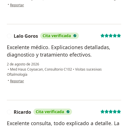
en opinión del usuario Rocio
•
Reportar
Lalo Goros
Cita verificada
L
Excelente médico. Explicaciones detalladas,
diagnostico y tratamiento efectivos.
2 de agosto de 2026
•
Med Haus Coyoacan, Consultorio C102
•
Visitas sucesivas
Oftalmología
en opinión del usuario Lalo Goros
•
Reportar
Ricardo
Cita verificada
R
Excelente consulta, todo explicado a detalle. La