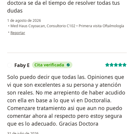
doctora se da el tiempo de resolver todas tus
dudas
1 de agosto de 2026
•
Med Haus Coyoacan, Consultorio C102
•
Primera visita Oftalmología
en opinión del usuario Ricardo
•
Reportar
Faby E
Cita verificada
F
Solo puedo decir que todas las. Opiniones que
vi que son excelentes a su persona y atención
son reales. No me arrepiento de haber acudido
con ella en base a lo que vi en Doctoralia.
Comenzare tratamiento asi que aun no puedo
comentar ahora al respecto pero estoy segura
que es lo adecuado. Gracias Doctora
31 de julio de 2026