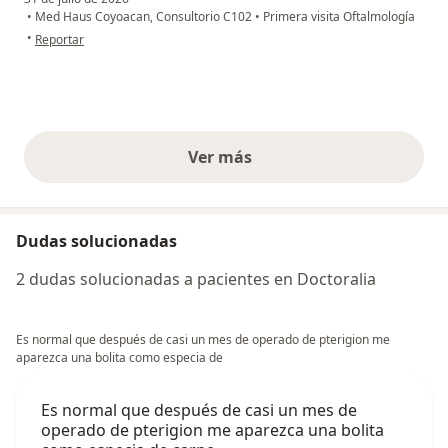
•
Med Haus Coyoacan, Consultorio C102
•
Primera visita Oftalmología
en opinión del usuario Faby E
•
Reportar
Ver más
opiniones anteriores
Dudas solucionadas
2 dudas solucionadas a pacientes en Doctoralia
Es normal que después de casi un mes de operado de pterigion me
aparezca una bolita como especia de
Es normal que después de casi un mes de
operado de pterigion me aparezca una bolita