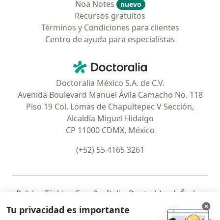
Noa Notes
nuevo
Recursos gratuitos
Términos y Condiciones para clientes
Centro de ayuda para especialistas
Contacto
Doctoralia - Página de inicio
Doctoralia México S.A. de C.V.
Avenida Boulevard Manuel Ávila Camacho No. 118
Piso 19 Col. Lomas de Chapultepec V Sección,
Alcaldía Miguel Hidalgo
CP 11000 CDMX, México
(+52) 55 4165 3261
se abre en una nueva pestaña
se abre en una nueva pestaña
se abre en una nueva pestaña
se abre en una nueva pes
se abre en 
se a
Polska
,
Türkiye
,
España
,
Italia
,
Deutschland
,
Česko
,
se abre en una nueva pestaña
se abre en una nueva pestaña
se abre en una nueva pestaña
se abre en una nueva p
se abre en 
se abr
Portugal
,
México
,
Chile
,
Brasil
,
Argentina
,
Perú
,
Tu privacidad es importante
se abre en una nueva pe
Colombia