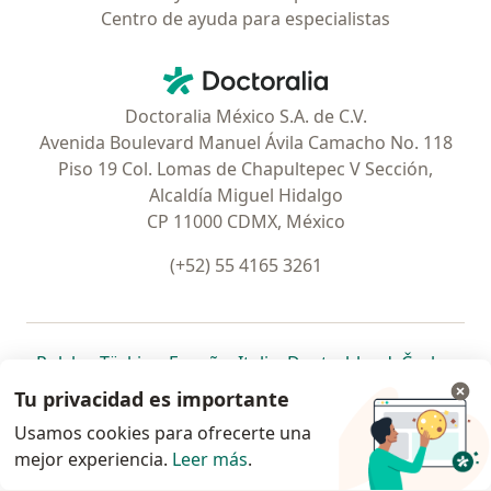
Centro de ayuda para especialistas
Contacto
Doctoralia - Página de inicio
Doctoralia México S.A. de C.V.
Avenida Boulevard Manuel Ávila Camacho No. 118
Piso 19 Col. Lomas de Chapultepec V Sección,
Alcaldía Miguel Hidalgo
CP 11000 CDMX, México
(+52) 55 4165 3261
se abre en una nueva pestaña
se abre en una nueva pestaña
se abre en una nueva pestaña
se abre en una nueva pes
se abre en 
se a
Polska
,
Türkiye
,
España
,
Italia
,
Deutschland
,
Česko
,
se abre en una nueva pestaña
se abre en una nueva pestaña
se abre en una nueva pestaña
se abre en una nueva p
se abre en 
se abr
Portugal
,
México
,
Chile
,
Brasil
,
Argentina
,
Perú
,
Tu privacidad es importante
se abre en una nueva pe
Colombia
Usamos cookies para ofrecerte una
mejor experiencia.
www.doctoralia.com.mx © 2026 - Encuentra tu
Leer más
.
especialista y pide cita