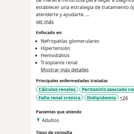
de manera minuciosa para llegar a diagnós
establecer una estrategia de tratamiento óp
atenderte y ayudarte.
Sobre mí
ver más
Hello, I am Dr. David Solar, a specialist in
Enfocado en:
My mission is to maintain and improve your 
Nefropatías glomerulares
approach each case meticulously to arrive a
Hipertensión
establish an optimal and individualized trea
Hemodiálisis
to attend to your health needs.
Trasplante renal
Mostrar más detalles
Principales enfermedades tratadas
Cálculos renales
Peritonitis asociada con
a1
Falla renal crónica
Dislipidemia
+24
Pacientes que atiendo
Adultos
Tipos de consulta