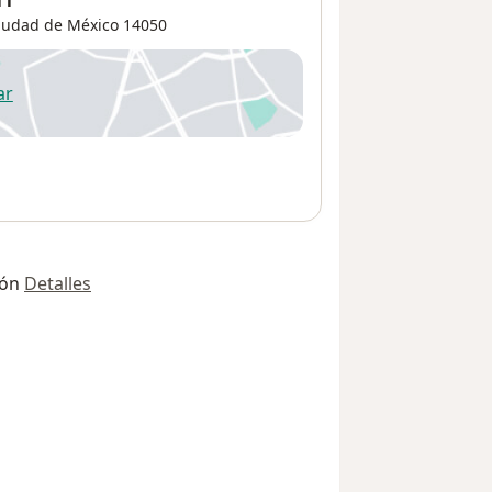
11
iudad de México
14050
ar
 abre en una nueva pestaña
ión
Detalles