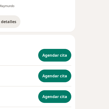
os
totalmente empático con el paciente y escucha
Raymundo
paciente. Recomendable a...
detalles
bre la experiencia
Agendar cita
Agendar cita
Agendar cita