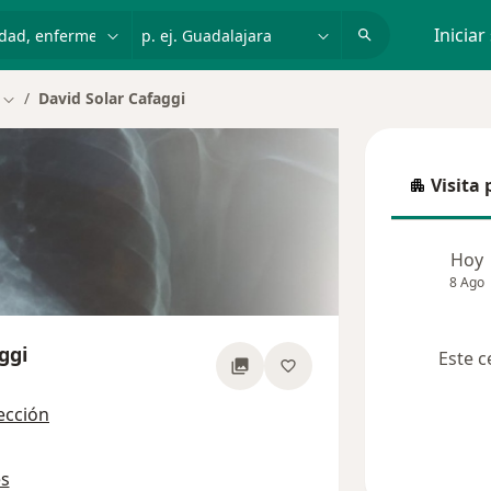
dad, enfermedad o nombre
p. ej. Guadalajara
Iniciar
David Solar Cafaggi
Cambiar de ciudad
Visita 
Visita p
Hoy
8 Ago
ggi
Este c
re las especializaciones
ección
es