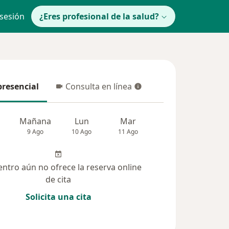
 sesión
¿Eres profesional de la salud?
presencial
Consulta en línea
resencial
Consulta en línea
Mañana
Lun
Mar
Mié
Jue
9 Ago
10 Ago
11 Ago
12 Ago
13 Ag
entro aún no ofrece la reserva online
de cita
Solicita una cita