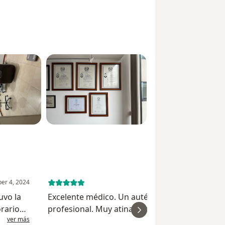
er 4, 2024
September 30, 
uvo la
Excelente médico. Un auténtico médico
rario
profesional. Muy atinado en los estudios a
ver más
ver
ltados
realizar para definir un diagnóstico real. Es