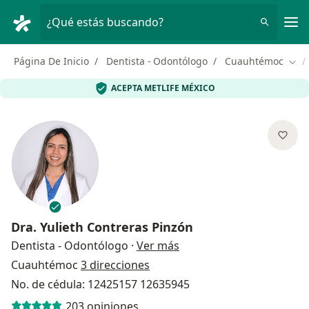
Men
¿Qué estás buscando?
Página De Inicio
Dentista - Odontólogo
Cuauhtémoc
Camb
ACEPTA METLIFE MÉXICO
Dra.
Yulieth Contreras Pinzón
sobre las especializacion
Dentista - Odontólogo
·
Ver más
Cuauhtémoc
3 direcciones
No. de cédula: 12425157 12635945
203 opiniones