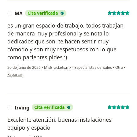
MA
Cita verificada
M
es un gran espacio de trabajo, todos trabajan
de manera muy profesional y se nota lo
dedicados que son. te hacen sentir muy
cómodo y son muy respetuosos con lo que
como pacientes pides :)
20 de junio de 2026
•
MisBrackets.mx - Especialistas dentales
•
Otro
•
en opinión del usuario MA
Reportar
Irving
Cita verificada
I
Excelente atención, buenas instalaciones,
equipo y espacio