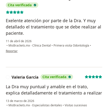
Cita verificada
Exelente atención por parte de la Dra. Y muy
detallado el tratamiento que se debe realizar al
paciente.
11 de abril de 2026
•
MisBrackets.mx - Clínica Dental
•
Primera visita Odontología
•
en opinión del usuario Nathan Adrián Martinez Ortega
Reportar
Valeria García
Cita verificada
V
La Dra muy puntual y amable en el trato,
explica detalladamente el tratamiento a realizar
13 de marzo de 2026
•
MisBrackets.mx - Especialistas dentales
•
Visitas sucesivas