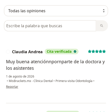
Busca en opiniones
Claudia Andrea
Cita verificada
C
Muy buena atenciónnpornparte de la doctora y
los asistentes
1 de agosto de 2026
•
MisBrackets.mx - Clínica Dental
•
Primera visita Odontología
•
en opinión del usuario Claudia Andrea
Reportar