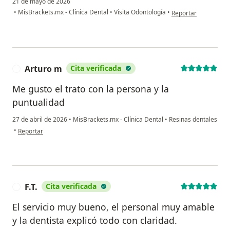
21 de mayo de 2026
en opinión del usuari
•
MisBrackets.mx - Clínica Dental
•
Visita Odontología
•
Reportar
Arturo m
Cita verificada
A
Me gusto el trato con la persona y la
puntualidad
27 de abril de 2026
•
MisBrackets.mx - Clínica Dental
•
Resinas dentales
en opinión del usuario Arturo m
•
Reportar
F.T.
Cita verificada
F
El servicio muy bueno, el personal muy amable
y la dentista explicó todo con claridad.