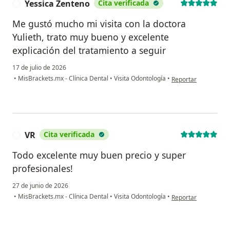
Yessica Zenteno
Cita verificada
Y
Me gustó mucho mi visita con la doctora
Yulieth, trato muy bueno y excelente
explicación del tratamiento a seguir
17 de julio de 2026
en opinión del usuar
•
MisBrackets.mx - Clínica Dental
•
Visita Odontología
•
Reportar
VR
Cita verificada
V
Todo excelente muy buen precio y super
profesionales!
27 de junio de 2026
en opinión del usuar
•
MisBrackets.mx - Clínica Dental
•
Visita Odontología
•
Reportar