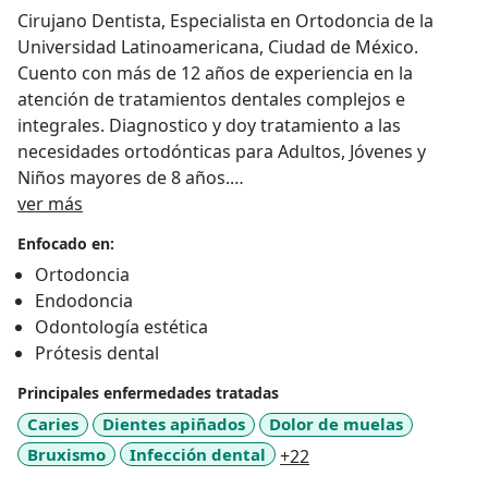
Cirujano Dentista, Especialista en Ortodoncia de la
Universidad Latinoamericana, Ciudad de México.
Cuento con más de 12 años de experiencia en la
atención de tratamientos dentales complejos e
integrales. Diagnostico y doy tratamiento a las
necesidades ortodónticas para Adultos, Jóvenes y
Niños mayores de 8 años.
Sobre mí
Atiendo a mis pacientes del área metropolitana de la
ver más
Ciudad de México en la Clínica Dental MisBrackets.mx -
Enfocado en:
Roma Norte, la cuál se especializa en ortodoncia
Ortodoncia
funcional y estética además de todos los tratamientos
Endodoncia
de odontología general.
Odontología estética
Tenemos para ti los mejores productos y servicios
Prótesis dental
para que puedas lucir con confianza lo más
importante. ¡Tu Sonrisa!
Principales enfermedades tratadas
Caries
Dientes apiñados
Dolor de muelas
a11y_sr_more_diseas
Bruxismo
Infección dental
+22