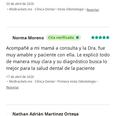
20 de abril de 2026
en opinión del usuari
•
MisBrackets.mx - Clínica Dental
•
Visita Odontología
•
Reportar
Norma Moreno
Cita verificada
N
Acompañé a mi mamá a consulta y la Dra. fue
muy amable y paciente con ella. Le explicó todo
de manera muy clara y su diagnóstico busca lo
mejor para la salud dental de la paciente
17 de abril de 2026
•
MisBrackets.mx - Clínica Dental
•
Primera visita Odontología
•
en opinión del usuario Norma Moreno
Reportar
Nathan Adrián Martinez Ortega
N