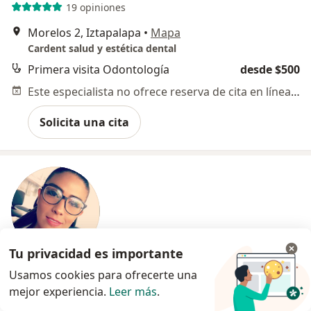
19 opiniones
Morelos 2, Iztapalapa
•
Mapa
Cardent salud y estética dental
Primera visita Odontología
desde $500
Este especialista no ofrece reserva de cita en línea en esta dirección.
Solicita una cita
Tu privacidad es importante
Usamos cookies para ofrecerte una
Dra. Yazmin Cid de León Ariaza
mejor experiencia.
Leer más
.
·
Ver más
Dentista - odontóloga