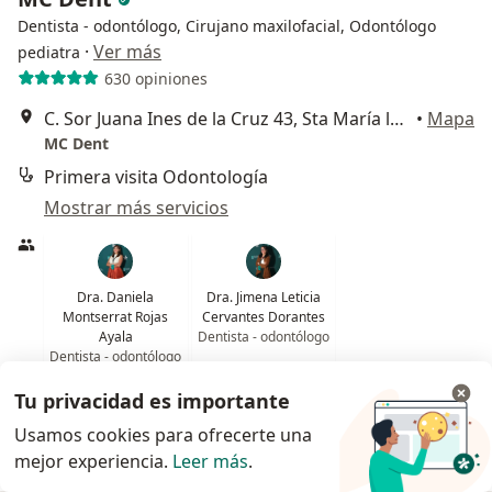
Dentista - odontólogo, Cirujano maxilofacial, Odontólogo
·
Ver más
pediatra
630 opiniones
C. Sor Juana Ines de la Cruz 43, Sta María la Ribera, Cuauhtémoc, 06400 Ciudad de México, CDMX, Cuauhtémoc
•
Mapa
MC Dent
Primera visita Odontología
Mostrar más servicios
Dra. Daniela
Dra. Jimena Leticia
Montserrat Rojas
Cervantes Dorantes
Ayala
Dentista - odontólogo
Dentista - odontólogo
Ningún profesional de este centro tiene citas disponibles
Tu privacidad es importante
Usamos cookies para ofrecerte una
Mostrar perfil
mejor experiencia.
Leer más
.