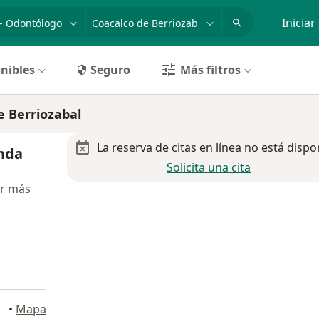
dad, enfermedad o nombre
p. ej. Guadalajara
Iniciar
nibles
Seguro
Más filtros
e Berriozabal
La reserva de citas en línea no está dispo
nda
Solicita una cita
r más
•
Mapa