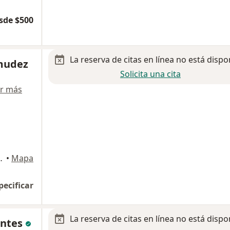
sde $500
La reserva de citas en línea no está dispo
mudez
Solicita una cita
r más
es And Therapy, Coacalco de Berriozabal
•
Mapa
pecificar
La reserva de citas en línea no está dispo
entes