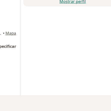
Mostrar perfil
es And Therapy, Coacalco de Berriozabal
•
Mapa
pecificar