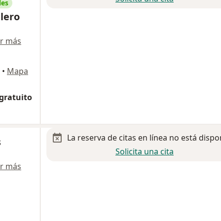
les
lero
r más
•
Mapa
 gratuito
La reserva de citas en línea no está dispo
s
Solicita una cita
r más