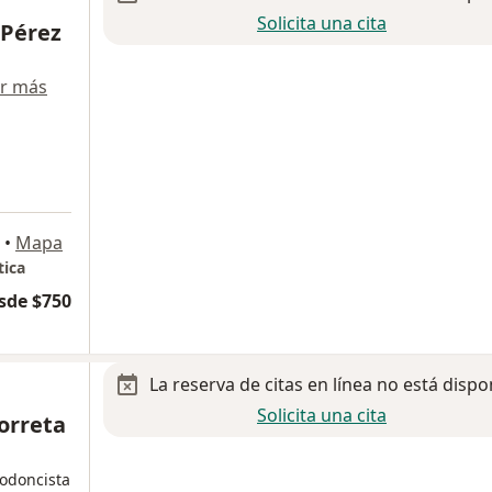
Solicita una cita
 Pérez
r más
•
Mapa
tica
sde $750
La reserva de citas en línea no está dispo
Solicita una cita
orreta
todoncista