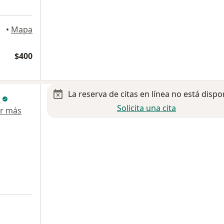
•
Mapa
$400
La reserva de citas en línea no está dispo
n
Solicita una cita
r más