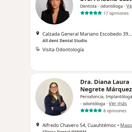
·
Ve
Dentista - odontóloga
17 opiniones
Calzada General Mariano Escobedo 396, Miguel Hidalgo
All.dent Dental Studio
Visita Odontología
Dra. Diana Laura
Negrete Márque
Periodoncia, Implantóloga
·
Ver más
- odontóloga
8 opiniones
Alfredo Chavero 54, Cuauhtémoc
•
Map
Clinica Dental DYNEM