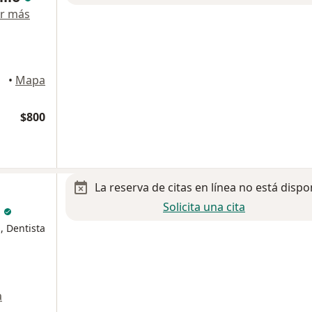
r más
•
Mapa
$800
La reserva de citas en línea no está dispo
Solicita una cita
z
, Dentista
a