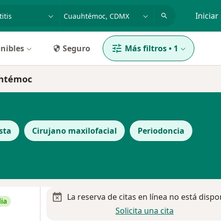
dad, enfermedad o nombre
p. ej. Guadalajara
Iniciar
nibles
Seguro
Más filtros
•
1
uhtémoc
sta
Cirujano maxilofacial
Periodoncia
La reserva de citas en línea no está dispo
ia
Solicita una cita