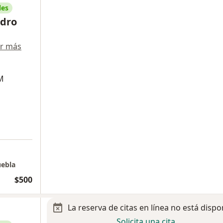
les
ndro
r más
M
uebla
$500
La reserva de citas en línea no está dispo
Solicita una cita