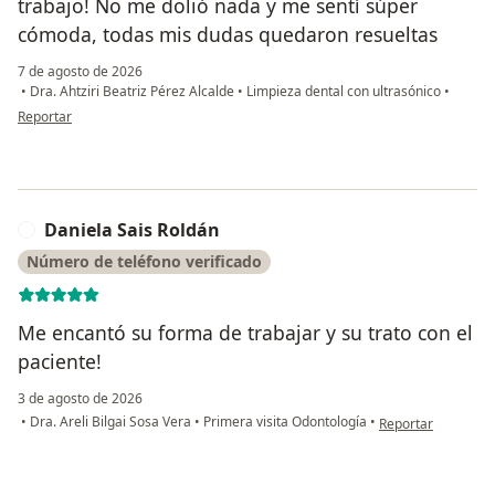
trabajo! No me dolió nada y me sentí súper
cómoda, todas mis dudas quedaron resueltas
7 de agosto de 2026
•
Dra. Ahtziri Beatriz Pérez Alcalde
•
Limpieza dental con ultrasónico
•
en opinión del usuario Rebeca T
Reportar
Daniela Sais Roldán
D
Número de teléfono verificado
Me encantó su forma de trabajar y su trato con el
paciente!
3 de agosto de 2026
en opinión del usu
•
Dra. Areli Bilgai Sosa Vera
•
Primera visita Odontología
•
Reportar