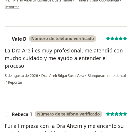
•
Dr. Mario Alberto Cisneros Bustamante
•
Primera visita Odontología
•
en opinión del usuario Alexia Castillo
Reportar
Vale D
Número de teléfono verificado
V
La Dra Areli es muy profesional, me atendió con
mucho cuidado y me ayudo a entender el
proceso
8 de agosto de 2026
•
Dra. Areli Bilgai Sosa Vera
•
Blanqueamiento dental
en opinión del usuario Vale D
•
Reportar
Rebeca T
Número de teléfono verificado
R
Fui a limpieza con la Dra Ahtziri y me encantó su