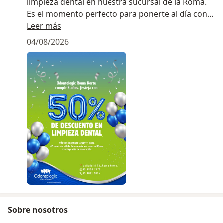
limpieza dental en nuestra sucursal de la Roma.
Es el momento perfecto para ponerte al día con
tu salud bucal.
Leer más
04/08/2026
Agenda tu cita y aprovecha antes de que se
acabe.
Sobre nosotros