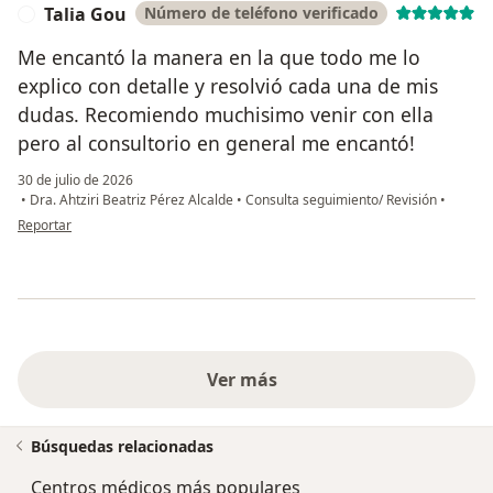
Talia Gou
Número de teléfono verificado
T
Me encantó la manera en la que todo me lo
explico con detalle y resolvió cada una de mis
dudas. Recomiendo muchisimo venir con ella
pero al consultorio en general me encantó!
30 de julio de 2026
•
Dra. Ahtziri Beatriz Pérez Alcalde
•
Consulta seguimiento/ Revisión
•
en opinión del usuario Talia Gou
Reportar
Ver más
Búsquedas relacionadas
Centros médicos más populares