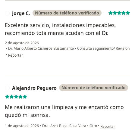
Jorge C.
Número de teléfono verificado
J
Excelente servicio, instalaciones impecables,
recomiendo totalmente acudan con el Dr.
2 de agosto de 2026
•
Dr. Mario Alberto Cisneros Bustamante
•
Consulta seguimiento/ Revisión
en opinión del usuario Jorge C.
•
Reportar
Alejandro Peguero
Número de teléfono verificado
A
Me realizaron una limpieza y me encantó como
quedó mi sonrisa.
en opinión del usuar
1 de agosto de 2026
•
Dra. Areli Bilgai Sosa Vera
•
Otro
•
Reportar