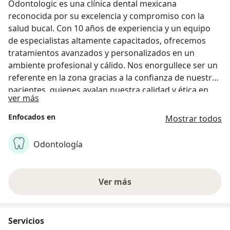
Odontologic es una clínica dental mexicana
reconocida por su excelencia y compromiso con la
salud bucal. Con 10 años de experiencia y un equipo
de especialistas altamente capacitados, ofrecemos
tratamientos avanzados y personalizados en un
ambiente profesional y cálido. Nos enorgullece ser un
referente en la zona gracias a la confianza de nuestros
pacientes, quienes avalan nuestra calidad y ética en
Acerca de nosotros
ver más
cada procedimiento. Desde prevención hasta
rehabilitación integral, cuidamos tu sonrisa con
Enfocados en
Mostrar todos
tecnología de punta y atención humana. Confía en
Odontologic, donde tu salud dental es nuestra
Odontología
prioridad. ¡Estamos aquí para transformar tu sonrisa y
mejorar tu calidad de vida!
Ver más
Servicios