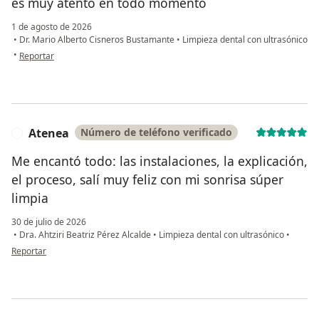
es muy atento en todo momento
1 de agosto de 2026
•
Dr. Mario Alberto Cisneros Bustamante
•
Limpieza dental con ultrasónico
en opinión del usuario Itzel B
•
Reportar
Atenea
Número de teléfono verificado
A
Me encantó todo: las instalaciones, la explicación,
el proceso, salí muy feliz con mi sonrisa súper
limpia
30 de julio de 2026
•
Dra. Ahtziri Beatriz Pérez Alcalde
•
Limpieza dental con ultrasónico
•
en opinión del usuario Atenea
Reportar