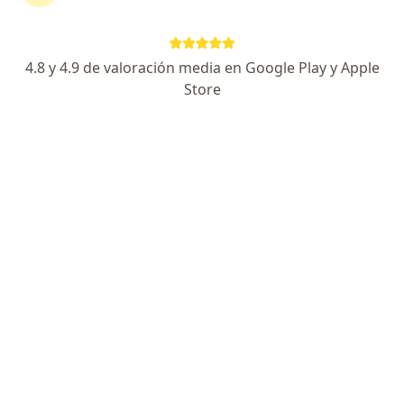
52 opiniones
Pagos a meses disponibles
4.8 y 4.9 de valoración media en Google Play y Apple
Avenida Álvaro Obregón 151, Cuauhtémoc
•
Mapa
Store
Forma Clinic
Valoración preoperatoria
$1,800
Dr. Jose Eladio Ortiz
Solis
Internista
Ningún profesional de este centro tiene citas disponibles
Mostrar perfil