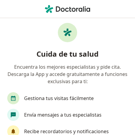
Men
Medicina Interna • Cuauhtémoc, CDMX
Filtros
• 1
Seguro
Mapa
Centros médicos de Medicina Interna en
Cuida de tu salud
Cuauhtémoc
Encuentra los mejores especialistas y pide cita.
Descarga la App y accede gratuitamente a funciones
exclusivas para ti:
Gestiona tus visitas fácilmente
Envía mensajes a tus especialistas
Pago en línea
Forma Clinic
Recibe recordatorios y notificaciones
·
Ver más
Internista, Cardiólogo, Ginecólogo