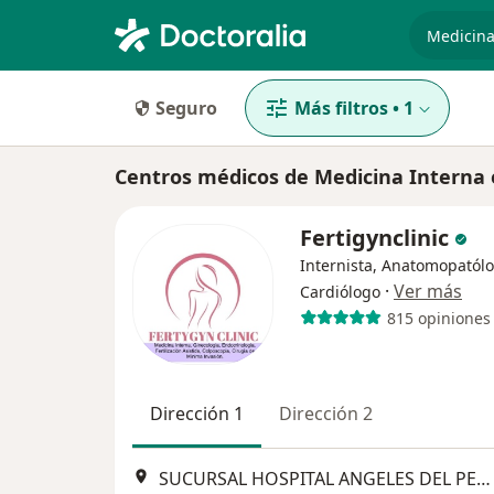
especiali
Seguro
Más filtros
•
1
Centros médicos de Medicina Interna 
Fertigynclinic
Internista, Anatomopatólo
·
Ver más
Cardiólogo
815 opiniones
Dirección 1
Dirección 2
SUCURSAL HOSPITAL ANGELES DEL PEDREGAL CONSULTORIO 815 TORRE ANGELESmino a Santa Teresa 1055-S, Ciudad de México