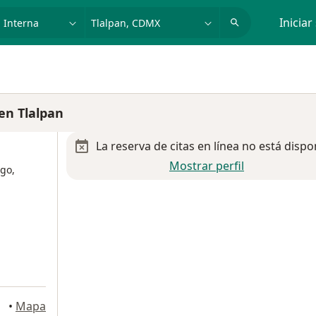
dad, enfermedad o nombre
p. ej. Guadalajara
Iniciar
en Tlalpan
La reserva de citas en línea no está dispo
Mostrar perfil
go,
•
Mapa