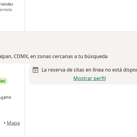
rnández
ternista
Tlalpan, CDMX, en zonas cercanas a tu búsqueda
La reserva de citas en línea no está dispo
Mostrar perfil
les
rujano
árez
•
Mapa