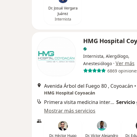
Dr. Josué Vergara
Juárez
Internista
HMG Hospital Co
Internista, Alergólogo,
·
Ver más
Anestesiólogo
6869 opinione
Avenida Árbol del Fuego 80 , Coyoacán
•
HMG Hospital Coyoacán
Primera visita medicina interna
Servicio
Mostrar más servicios
Dr. Héctor Hugo
Dr. Víctor Alejandro
Dr. Ed