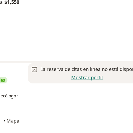
na
$1,550
La reserva de citas en línea no está dispo
Mostrar perfil
les
·
necólogo
•
Mapa