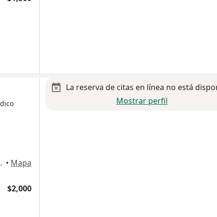
La reserva de citas en línea no está dispo
Mostrar perfil
édico
Pedregal., Magdalena Contreras
•
Mapa
$2,000