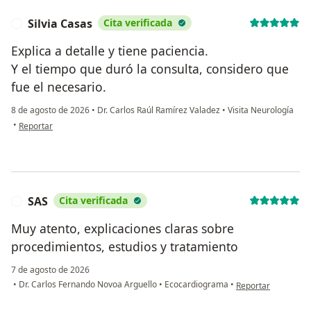
Silvia Casas
Cita verificada
S
Explica a detalle y tiene paciencia.
Y el tiempo que duró la consulta, considero que
fue el necesario.
8 de agosto de 2026
•
Dr. Carlos Raúl Ramírez Valadez
•
Visita Neurología
en opinión del usuario Silvia Casas
•
Reportar
SAS
Cita verificada
S
Muy atento, explicaciones claras sobre
procedimientos, estudios y tratamiento
7 de agosto de 2026
en opinión del usua
•
Dr. Carlos Fernando Novoa Arguello
•
Ecocardiograma
•
Reportar