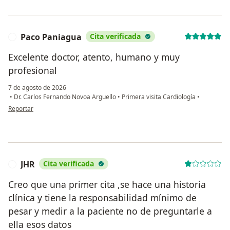
Paco Paniagua
Cita verificada
P
Excelente doctor, atento, humano y muy
profesional
7 de agosto de 2026
•
Dr. Carlos Fernando Novoa Arguello
•
Primera visita Cardiología
•
en opinión del usuario Paco Paniagua
Reportar
JHR
Cita verificada
J
Creo que una primer cita ,se hace una historia
clínica y tiene la responsabilidad mínimo de
pesar y medir a la paciente no de preguntarle a
ella esos datos