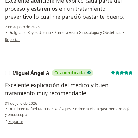
Excelente atención! Me explicó cada parte del
proceso y estaremos en un tratamiento
preventivo lo cual me pareció bastante bueno.
2 de agosto de 2026
•
Dr. Ignacio Reyes Urrutia
•
Primera visita Ginecología y Obstetricia
•
en opinión del usuario ACE
Reportar
Miguel Ángel A
Cita verificada
M
Excelente explicación del médico y buen
tratamiento muy recomendable
31 de julio de 2026
•
Dr. Dirceo Rafael Martinez Velázquez
•
Primera visita gastroenterología
y endoscopia
en opinión del usuario Miguel Ángel A
•
Reportar