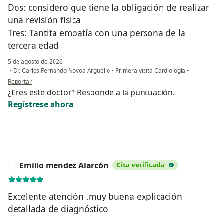
Dos: considero que tiene la obligación de realizar
una revisión física
Tres: Tantita empatía con una persona de la
tercera edad
5 de agosto de 2026
•
Dr. Carlos Fernando Novoa Arguello
•
Primera visita Cardiología
•
en opinión del usuario JHR
Reportar
¿Eres este doctor? Responde a la puntuación.
Regístrese ahora
Emilio mendez Alarcón
Cita verificada
E
Excelente atención ,muy buena explicación
detallada de diagnóstico