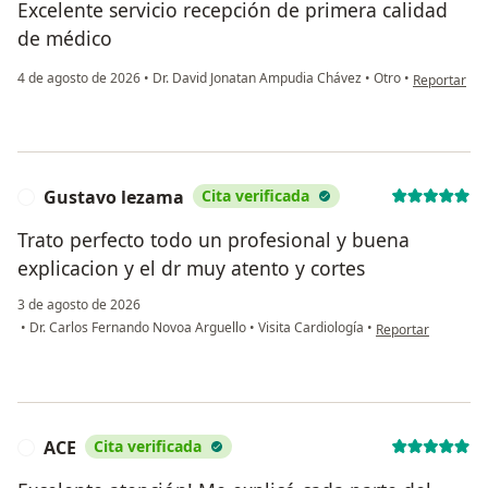
Excelente servicio recepción de primera calidad
de médico
en opinión d
4 de agosto de 2026
•
Dr. David Jonatan Ampudia Chávez
•
Otro
•
Reportar
Gustavo lezama
Cita verificada
G
Trato perfecto todo un profesional y buena
explicacion y el dr muy atento y cortes
3 de agosto de 2026
en opinión del us
•
Dr. Carlos Fernando Novoa Arguello
•
Visita Cardiología
•
Reportar
ACE
Cita verificada
A