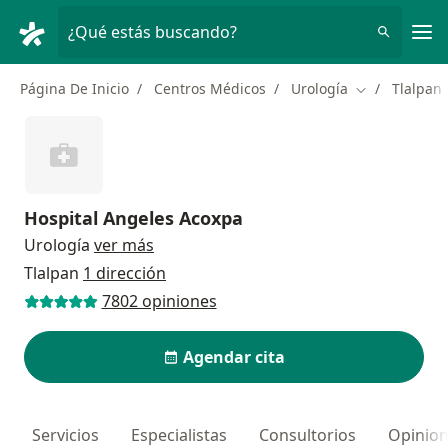
Men
¿Qué estás buscando?
Página De Inicio
Centros Médicos
Urología
Tlalpan
Cambiar de c
Hospital Angeles Acoxpa
Urología
ver más
Tlalpan
1 dirección
7802 opiniones
Agendar cita
Servicios
Especialistas
Consultorios
Opinio