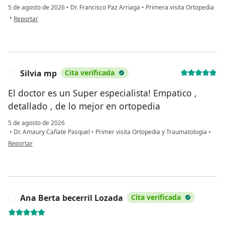
5 de agosto de 2026
•
Dr. Francisco Paz Arriaga
•
Primera visita Ortopedia
en opinión del usuario Emilio mendez Alarcón
•
Reportar
Silvia mp
Cita verificada
S
El doctor es un Super especialista! Empatico ,
detallado , de lo mejor en ortopedia
5 de agosto de 2026
•
Dr. Amaury Cañate Pasquel
•
Primer visita Ortopedia y Traumatologia
•
en opinión del usuario Silvia mp
Reportar
Ana Berta becerril Lozada
Cita verificada
A