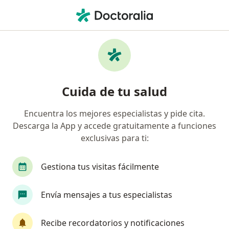
Men
Cáncer Vesical • Tlalpan, CDMX
Filtros
• 1
Seguro
Mapa
Especialistas en Cáncer vesical en Tlalpan
Cuida de tu salud
Encuentra los mejores especialistas y pide cita.
¿Qué especialidad estás buscando?
Descarga la App y accede gratuitamente a funciones
Urólogo
Cirujano general
Médico general
exclusivas para ti:
Gestiona tus visitas fácilmente
Envía mensajes a tus especialistas
Recibe recordatorios y notificaciones