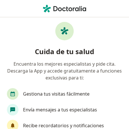
Men
Cáncer Vesical • Magdalena Contreras, CDMX
Filtros
• 1
Seguro
Mapa
Especialistas en Cáncer vesical en
Cuida de tu salud
Magdalena Contreras
Encuentra los mejores especialistas y pide cita.
Descarga la App y accede gratuitamente a funciones
¿Qué especialidad estás buscando?
exclusivas para ti:
Urólogo
Cirujano general
Cirujano oncól
Gestiona tus visitas fácilmente
Envía mensajes a tus especialistas
Recibe recordatorios y notificaciones