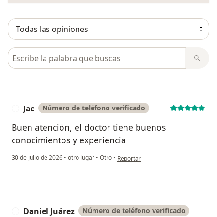
Busca en opiniones
Jac
Número de teléfono verificado
J
Buen atención, el doctor tiene buenos
conocimientos y experiencia
en opinión del usuario Jac
30 de julio de 2026
•
otro lugar
•
Otro
•
Reportar
Daniel Juárez
Número de teléfono verificado
D