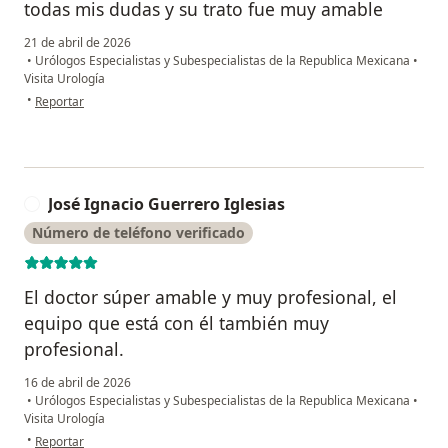
todas mis dudas y su trato fue muy amable
21 de abril de 2026
•
Urólogos Especialistas y Subespecialistas de la Republica Mexicana
•
Visita Urología
en opinión del usuario Pablo Figueroa
•
Reportar
José Ignacio Guerrero Iglesias
J
Número de teléfono verificado
El doctor súper amable y muy profesional, el
equipo que está con él también muy
profesional.
16 de abril de 2026
•
Urólogos Especialistas y Subespecialistas de la Republica Mexicana
•
Visita Urología
en opinión del usuario José Ignacio Guerrero Iglesias
•
Reportar