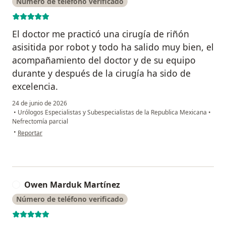
Número de teléfono verificado
El doctor me practicó una cirugía de riñón
asisitida por robot y todo ha salido muy bien, el
acompañamiento del doctor y de su equipo
durante y después de la cirugía ha sido de
excelencia.
24 de junio de 2026
•
Urólogos Especialistas y Subespecialistas de la Republica Mexicana
•
Nefrectomía parcial
en opinión del usuario Alfredo Castillejos
•
Reportar
Owen Marduk Martínez
O
Número de teléfono verificado