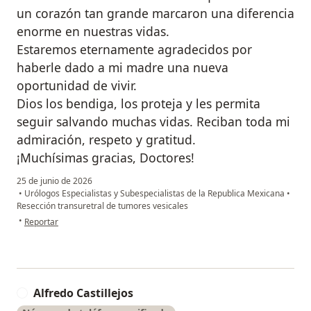
un corazón tan grande marcaron una diferencia
enorme en nuestras vidas.
Estaremos eternamente agradecidos por
haberle dado a mi madre una nueva
oportunidad de vivir.
Dios los bendiga, los proteja y les permita
seguir salvando muchas vidas. Reciban toda mi
admiración, respeto y gratitud.
¡Muchísimas gracias, Doctores!
25 de junio de 2026
•
Urólogos Especialistas y Subespecialistas de la Republica Mexicana
•
Resección transuretral de tumores vesicales
en opinión del usuario Daniel Juárez
•
Reportar
Alfredo Castillejos
A