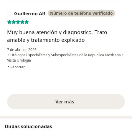
Guillermo AR
Número de teléfono verificado
G
Muy buena atención y diagnóstico. Trato
amable y tratamiento explicado
7 de abril de 2026
•
Urólogos Especialistas y Subespecialistas de la Republica Mexicana
•
Visita Urología
en opinión del usuario Guillermo AR
•
Reportar
Ver más
opiniones anteriores
Dudas solucionadas