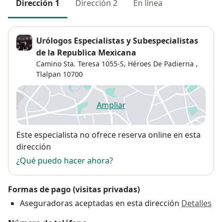
Dirección 1
Dirección 2
En línea
Urólogos Especialistas y Subespecialistas
de la Republica Mexicana
Camino Sta. Teresa 1055-S,
Héroes De Padierna
,
Tlalpan
10700
Ampliar
se abre en una nueva pestañ
Disponibilidad
Este especialista no ofrece reserva online en esta
dirección
¿Qué puedo hacer ahora?
Formas de pago (visitas privadas)
Aseguradoras aceptadas en esta dirección
Detalles