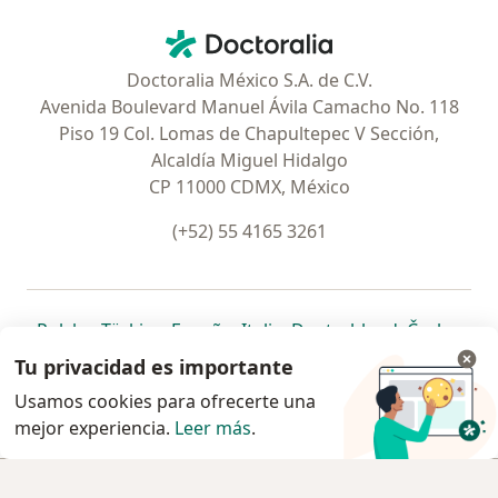
Contacto
Doctoralia - Página de inicio
Doctoralia México S.A. de C.V.
Avenida Boulevard Manuel Ávila Camacho No. 118
Piso 19 Col. Lomas de Chapultepec V Sección,
Alcaldía Miguel Hidalgo
CP 11000 CDMX, México
(+52) 55 4165 3261
se abre en una nueva pestaña
se abre en una nueva pestaña
se abre en una nueva pestaña
se abre en una nueva pes
se abre en 
se a
Polska
,
Türkiye
,
España
,
Italia
,
Deutschland
,
Česko
,
se abre en una nueva pestaña
se abre en una nueva pestaña
se abre en una nueva pestaña
se abre en una nueva p
se abre en 
se abr
Portugal
,
México
,
Chile
,
Brasil
,
Argentina
,
Perú
,
Tu privacidad es importante
se abre en una nueva pe
Colombia
Usamos cookies para ofrecerte una
mejor experiencia.
www.doctoralia.com.mx © 2026 - Encuentra tu
Leer más
.
especialista y pide cita
Ver teléfono