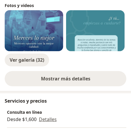
laparoscópicas realizadas. Fui jefe del Centro de
Fotos y videos
Cirugía Robótica y responsable de Uro-Oncología en el
Hospital naval. Es indispensable identificar a un
urólogo experimentado y que haya superado la curva
de aprendizaje necesaria para poder brindar
resultados efectivos en procedimientos quirúrgicos.
Socio Fundador de Urólogos de México, cuento con un
equipo multidisciplinario para atender de manera
subespecializada todas las patologías urológicas. En
Ver galería (32)
este tiempo los médicos subespecializados ofrecen los
mejores resultados y un grupo multidisciplinario
Mostrar más detalles
ofrece la mejor atención integral del paciente
sobre la experiencia
urológico. Consulta mis redes y sitios web.
Servicios y precios
Consulta en línea
Desde $1,600
Detalles