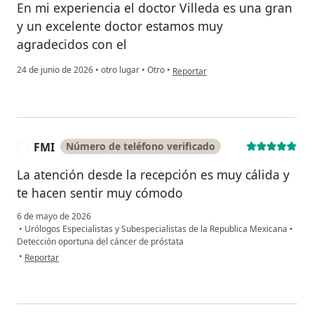
En mi experiencia el doctor Villeda es una gran
y un excelente doctor estamos muy
agradecidos con el
en opinión del usuario Owen Mardu
24 de junio de 2026
•
otro lugar
•
Otro
•
Reportar
FMI
Número de teléfono verificado
F
La atención desde la recepción es muy cálida y
te hacen sentir muy cómodo
6 de mayo de 2026
•
Urólogos Especialistas y Subespecialistas de la Republica Mexicana
•
Detección oportuna del cáncer de próstata
en opinión del usuario FMI
•
Reportar