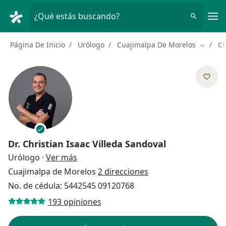
Men
¿Qué estás buscando?
Página De Inicio
Urólogo
Cuajimalpa De Morelos
Ch
Cambiar
Dr.
Christian Isaac Villeda Sandoval
sobre las especializaciones
Urólogo
·
Ver más
Cuajimalpa de Morelos
2 direcciones
No. de cédula: 5442545 09120768
193 opiniones