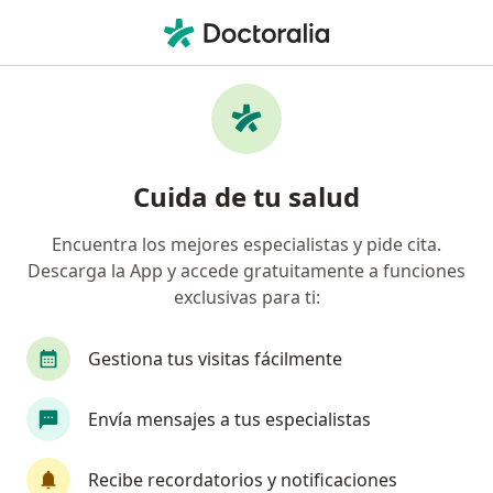
Men
Cáncer Testicular • Cuajimalpa de Morelos, CDMX
Filtros
• 1
Seguro
Mapa
Especialistas en Cáncer testicular en
Cuida de tu salud
Cuajimalpa de Morelos
Encuentra los mejores especialistas y pide cita.
Descarga la App y accede gratuitamente a funciones
¿Qué especialidad estás buscando?
exclusivas para ti:
Urólogo
Oncólogo médico
Cirujano gener
Gestiona tus visitas fácilmente
Envía mensajes a tus especialistas
Recibe recordatorios y notificaciones