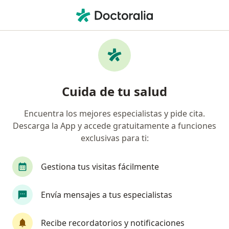
Men
Hidrocele • Cuajimalpa de Morelos, CDMX
Filtros
• 1
Seguro
Mapa
Especialistas en Hidrocele en Cuajimalpa de
Cuida de tu salud
Morelos
Encuentra los mejores especialistas y pide cita.
Descarga la App y accede gratuitamente a funciones
¿Qué especialidad estás buscando?
exclusivas para ti:
Urólogo
Cirujano pediátrico
Pediatra
Gestiona tus visitas fácilmente
Envía mensajes a tus especialistas
Recibe recordatorios y notificaciones