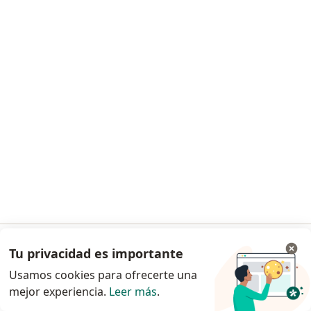
·
Ver más
Médico general, Alergólogo, Angiólogo
371 opiniones
Vito Alessio Robles No. 23, Álvaro Obregón
•
Mapa
Hospital Omi Cedros
Ningún profesional de este centro tiene citas disponibles
Mostrar perfil
Tu privacidad es importante
Ir a la app
Usamos cookies para ofrecerte una
Clínica Da Vinci
mejor experiencia.
Leer más
.
Continuar en el navegador
Médico general