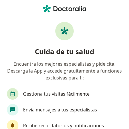
Men
Medicina General • Tlalpan, CDMX
Filtros
• 1
Seguro
Mapa
Centros médicos de Medicina General en
Cuida de tu salud
Tlalpan
Encuentra los mejores especialistas y pide cita.
Descarga la App y accede gratuitamente a funciones
exclusivas para ti:
Gestiona tus visitas fácilmente
Envía mensajes a tus especialistas
Clínica Bariátrica SA
·
Ver más
Médico general, Médico estético, Nutricionista
Recibe recordatorios y notificaciones
744 opiniones