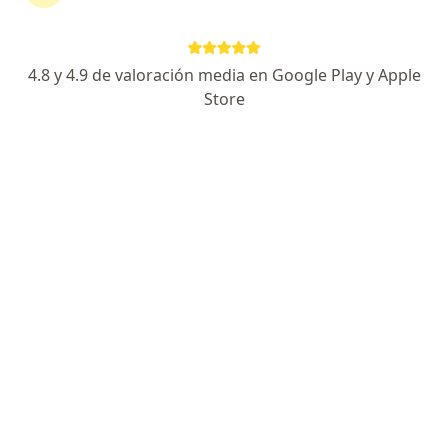
Dirección 1
Dirección 2
Dirección 3
4.8 y 4.9 de valoración media en Google Play y Apple
Calzada de Tlalpan 4836, Tlalpan
•
Mapa
Store
Clínica Bariátrica SA
Inbody
$260
Mostrar más servicios
Dra. Anabelen Ace
Dra. Alejandra Soto
Dra. María Fernanda
Gallo
Perez
Ruíz Torres
Médico general
Médico general
Médico general
Ver todos los especialistas (4)
Ningún profesional de este centro tiene citas disponibles
Mostrar perfil