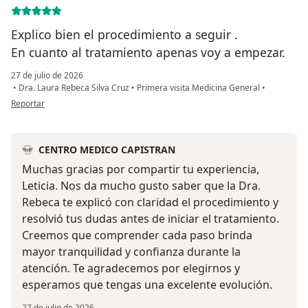
Explico bien el procedimiento a seguir .
En cuanto al tratamiento apenas voy a empezar.
27 de julio de 2026
•
Dra. Laura Rebeca Silva Cruz
•
Primera visita Medicina General
•
en opinión del usuario Leticia perez hernandez
Reportar
CENTRO MEDICO CAPISTRAN
Muchas gracias por compartir tu experiencia,
Leticia. Nos da mucho gusto saber que la Dra.
Rebeca te explicó con claridad el procedimiento y
resolvió tus dudas antes de iniciar el tratamiento.
Creemos que comprender cada paso brinda
mayor tranquilidad y confianza durante la
atención. Te agradecemos por elegirnos y
esperamos que tengas una excelente evolución.
27 de julio de 2026