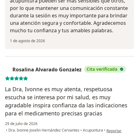
acupuntura pueden ser más sensibles que otros,
por lo que mantener una comunicación constante
durante la sesión es muy importante para brindar
una atención segura y confortable. Agradecemos
mucho tu confianza y tus amables palabras.
1 de agosto de 2026
Rosalina Alvarado Gonzalez
Cita verificada
R
La Dra, Ivonne es muy atenta, respetuosa
escucha se interesa por mi salud, es muy
agradable inspira confianza da las indicaciones
para el medicamento precisas gracias
29 de julio de 2026
en opinión del usu
•
Dra. Ivonne Joselin Hernández Cervantes
•
Acupuntura
•
Reportar