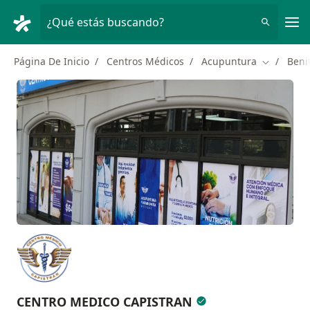
Men
¿Qué estás buscando?
Página De Inicio
Centros Médicos
Acupuntura
Beni
Cambiar d
CENTRO MEDICO CAPISTRAN