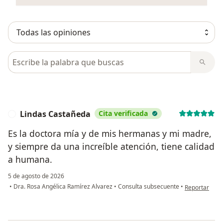
Busca en opiniones
Lindas Castañeda
Cita verificada
L
Es la doctora mía y de mis hermanas y mi madre,
y siempre da una increíble atención, tiene calidad
a humana.
5 de agosto de 2026
en opinión de
•
Dra. Rosa Angélica Ramírez Alvarez
•
Consulta subsecuente
•
Reportar