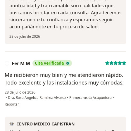
puntualidad y trato amable son cualidades que
buscamos brindar en cada consulta. Agradecemos
sinceramente tu confianza y esperamos seguir
acompañándote en tu proceso de salud.
28 de julio de 2026
Fer M M
Cita verificada
F
Me recibieron muy bien y me atendieron rápido.
Todo excelente y las instalaciones muy cómodas.
28 de julio de 2026
•
Dra. Rosa Angélica Ramírez Alvarez
•
Primera visita Acupuntura
•
en opinión del usuario Fer M M
Reportar
CENTRO MEDICO CAPISTRAN