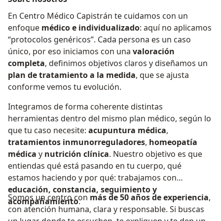
En Centro Médico Capistrán te cuidamos con un
enfoque
médico e individualizado
: aquí no aplicamos
“protocolos genéricos”. Cada persona es un caso
único, por eso iniciamos con una
valoración
completa
, definimos objetivos claros y diseñamos un
plan de tratamiento a la medida
, que se ajusta
conforme vemos tu evolución.
Integramos de forma coherente distintas
herramientas dentro del mismo plan médico, según lo
que tu caso necesite:
acupuntura médica
,
tratamientos inmunorreguladores
,
homeopatía
médica
y
nutrición clínica
. Nuestro objetivo es que
entiendas qué está pasando en tu cuerpo, qué
estamos haciendo y por qué: trabajamos con
educación, constancia, seguimiento y
Somos un centro con
más de 50 años de experiencia
,
acompañamiento
.
con atención humana, clara y responsable. Si buscas
un lugar donde te escuchen, te expliquen y te den un