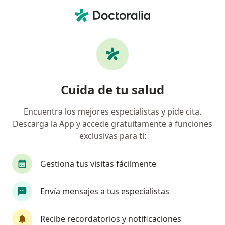
Men
Alergia Alimentaria • Benito Juárez, Distrito Federal DF
Filtros
• 1
Seguro
Mapa
Especialistas en Alergia alimentaria en
Cuida de tu salud
Benito Juárez
Encuentra los mejores especialistas y pide cita.
Descarga la App y accede gratuitamente a funciones
¿Qué especialidad estás buscando?
exclusivas para ti:
Pediatra
Alergólogo
Inmunólogo
Nut
Gestiona tus visitas fácilmente
Envía mensajes a tus especialistas
Recibe recordatorios y notificaciones