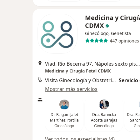
Medicina y Cirugí
CDMX
Ginecólogo, Genetista
447 opiniones
Viad. Río Becerra 97, Nápoles sexto piso Consultorio 601-607, Ciudad de México
Medicina y Cirugía Fetal CDMX
Visita Ginecología y Obstetricia
Servicio
Mostrar más servicios
Dr. Raigam Jafet
Dra. Barincka
Dra. Pa
Martínez Portilla
Acosta Barajas
Sanch
Ginecólogo
Ginecólogo
Gin
Ver todos los especialistas (4)