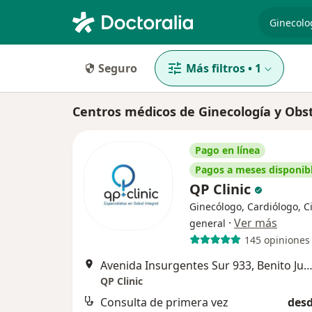
especiali
Seguro
Más filtros
•
1
Centros médicos de Ginecología y Obst
Pago en línea
Pagos a meses disponib
QP Clinic
Ginecólogo, Cardiólogo, C
·
Ver más
general
145 opiniones
Avenida Insurgentes Sur 933, Benito Ju
QP Clinic
Consulta de primera vez
desd