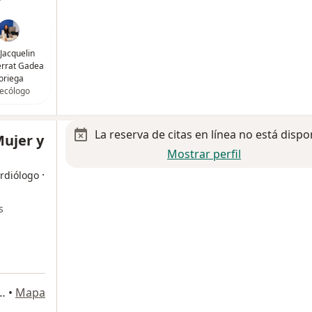
 Jacquelin
rrat Gadea
oriega
ecólogo
La reserva de citas en línea no está dispo
Mujer y
Mostrar perfil
·
rdiólogo
s
so 11-B, Crédito Constructor, Benito Juárez, Benito Juárez
•
Mapa