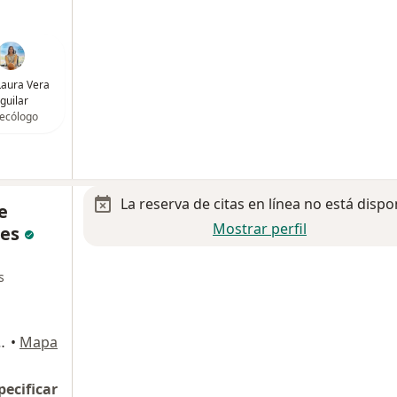
Laura Vera
guilar
ecólogo
La reserva de citas en línea no está dispo
e
Mostrar perfil
les
s
 Cuauhtémoc 1040 CONSULTORIO 1151-3, Benito Juárez
•
Mapa
pecificar