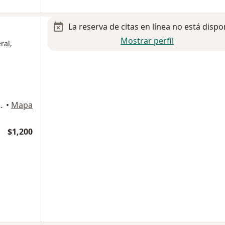
La reserva de citas en línea no está dispo
Mostrar perfil
ral,
torio 5000, Benito Juárez
•
Mapa
$1,200