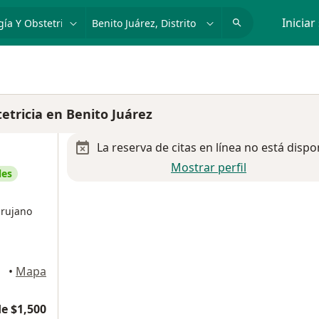
dad, enfermedad o nombre
p. ej. Guadalajara
Iniciar
etricia en Benito Juárez
La reserva de citas en línea no está dispo
Mostrar perfil
les
irujano
árez
•
Mapa
e $1,500