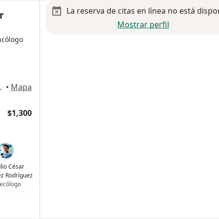
La reserva de citas en línea no está dispo
r
Mostrar perfil
ncólogo
, Benito Juárez
•
Mapa
$1,300
ulio César
z Rodríguez
ecólogo