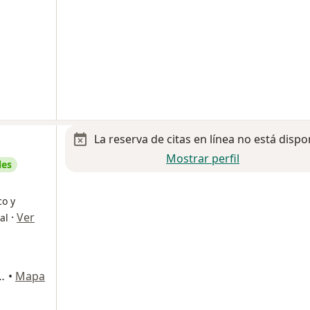
La reserva de citas en línea no está dispo
Mostrar perfil
les
co y
·
Ver
al
Cerro Colorado Local 8, San Jose del Cabo
•
Mapa