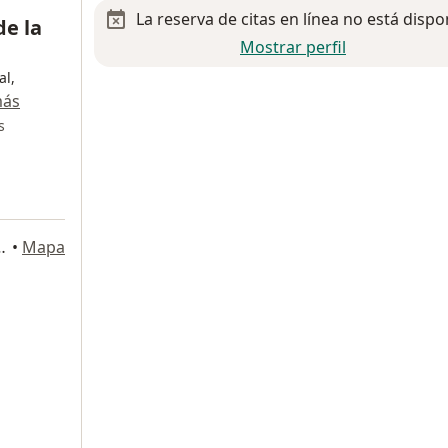
La reserva de citas en línea no está dispo
de la
Mostrar perfil
al,
más
s
 14 Lt 2. Colonia Ejidal, Playa del Carmen
•
Mapa