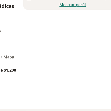
Mostrar perfil
édicas
s
•
Mapa
e $1,200