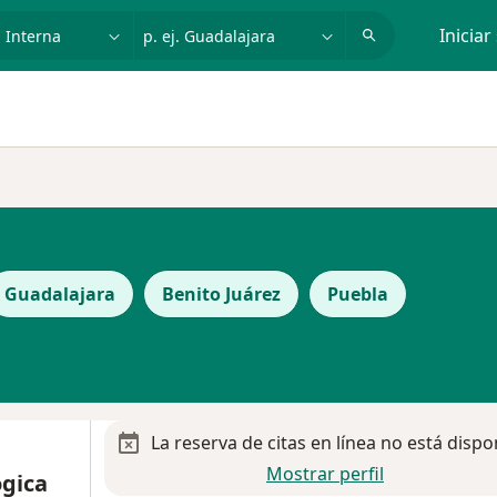
dad, enfermedad o nombre
p. ej. Guadalajara
Iniciar
Guadalajara
Benito Juárez
Puebla
La reserva de citas en línea no está dispo
Mostrar perfil
ógica