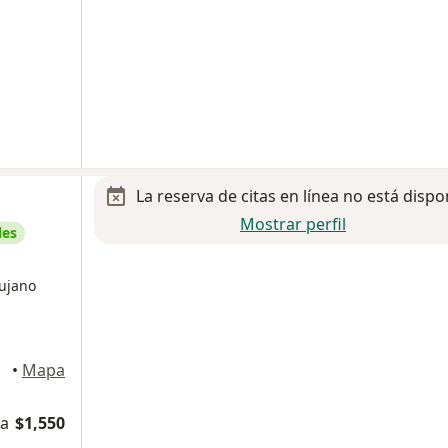
La reserva de citas en línea no está dispo
Mostrar perfil
les
rujano
árez
•
Mapa
na
$1,550