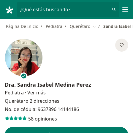
Men
¿Qué estás buscando?
Página De Inicio
Pediatra
Querétaro
Sandra Isabel
Cambiar de ciudad
Dra.
Sandra Isabel Medina Perez
sobre las especializaciones
Pediatra
·
Ver más
Querétaro
2 direcciones
No. de cédula: 9637896 14144186
58 opiniones