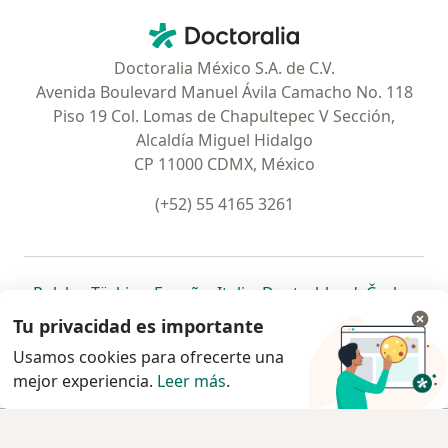
Contacto
Doctoralia - Página de inicio
Doctoralia México S.A. de C.V.
Avenida Boulevard Manuel Ávila Camacho No. 118
Piso 19 Col. Lomas de Chapultepec V Sección,
Alcaldía Miguel Hidalgo
CP 11000 CDMX, México
(+52) 55 4165 3261
se abre en una nueva pestaña
se abre en una nueva pestaña
se abre en una nueva pestaña
se abre en una nueva pes
se abre en 
se a
Polska
,
Türkiye
,
España
,
Italia
,
Deutschland
,
Česko
,
se abre en una nueva pestaña
se abre en una nueva pestaña
se abre en una nueva pestaña
se abre en una nueva p
se abre en 
se abr
Portugal
,
México
,
Chile
,
Brasil
,
Argentina
,
Perú
,
Tu privacidad es importante
se abre en una nueva pe
Colombia
Usamos cookies para ofrecerte una
mejor experiencia.
www.doctoralia.com.mx © 2026 - Encuentra tu
Leer más
.
especialista y pide cita
Agendar cita