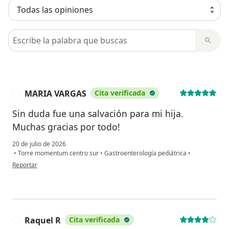
Busca en opiniones
MARIA VARGAS
Cita verificada
M
Sin duda fue una salvación para mi hija.
Muchas gracias por todo!
20 de julio de 2026
•
Torre momentum centro sur
•
Gastroenterología pediátrica
•
en opinión del usuario MARIA VARGAS
Reportar
Raquel R
Cita verificada
R