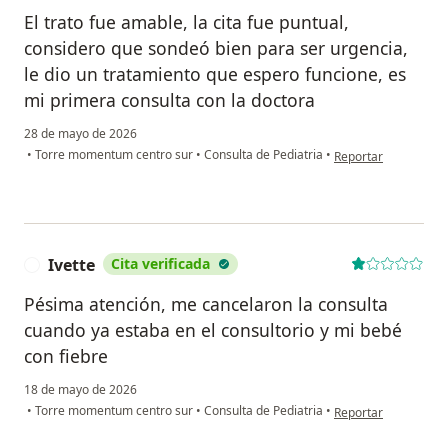
El trato fue amable, la cita fue puntual,
considero que sondeó bien para ser urgencia,
le dio un tratamiento que espero funcione, es
mi primera consulta con la doctora
28 de mayo de 2026
en opinión del usuar
•
Torre momentum centro sur
•
Consulta de Pediatria
•
Reportar
Ivette
Cita verificada
I
Pésima atención, me cancelaron la consulta
cuando ya estaba en el consultorio y mi bebé
con fiebre
18 de mayo de 2026
en opinión del usuari
•
Torre momentum centro sur
•
Consulta de Pediatria
•
Reportar