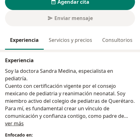
Agendar cita
Enviar mensaje
Experiencia
Servicios y precios
Consultorios
Experiencia
Soy la doctora Sandra Medina, especialista en
pediatría.
Cuento con certificación vigente por el consejo
mexicano de pediatria y reanimación neonatal. Soy
miembro activo del colegio de pediatras de Querétaro.
Para mí, es fundamental crear un vínculo de
comunicación y confianza contigo, como padre de
Sobre mí
familia, siempre en pro de la salud de tus pequeños de
ver más
una manera integral con una atención de calidad y
Enfocado en:
calidez.