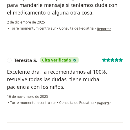
para mandarle mensaje si teníamos duda con
el medicamento o alguna otra cosa.
2 de diciembre de 2025
en opinión del usuar
•
Torre momentum centro sur
•
Consulta de Pediatria
•
Reportar
Teresita S.
Cita verificada
T
Excelente dra, la recomendamos al 100%,
resuelve todas las dudas, tiene mucha
paciencia con los niños.
16 de noviembre de 2025
en opinión del usuari
•
Torre momentum centro sur
•
Consulta de Pediatria
•
Reportar