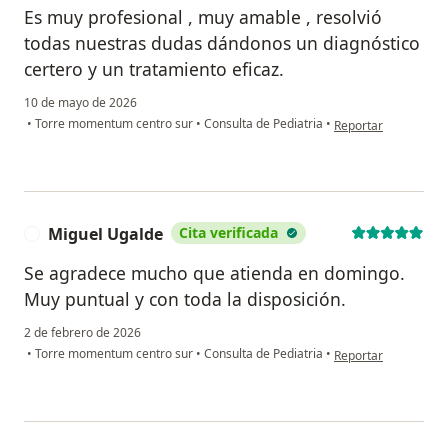
Es muy profesional , muy amable , resolvió
todas nuestras dudas dándonos un diagnóstico
certero y un tratamiento eficaz.
10 de mayo de 2026
en opinión del usua
•
Torre momentum centro sur
•
Consulta de Pediatria
•
Reportar
Miguel Ugalde
Cita verificada
M
Se agradece mucho que atienda en domingo.
Muy puntual y con toda la disposición.
2 de febrero de 2026
en opinión del usuar
•
Torre momentum centro sur
•
Consulta de Pediatria
•
Reportar