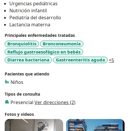
Urgencias pediátricas
Realicé mi especialidad como pediatra en el Hospital
Nutrición infantil
de Especialidades del Niño y la Mujer en la ciudad de
Pediatría del desarrollo
Queretaro, esto me dió las herramientas y la
Lactancia materna
experiencia para la atención del niño sano y
gravemente enfermo desde el recién nacido hasta el
Principales enfermedades tratadas
adolescente.
Bronquiolitis
Bronconeumonía
Reflujo gastroesofágico en bebés
a11y_sr
Diarrea bacteriana
Gastroenteritis aguda
+5
Pacientes que atiendo
Niños
Tipos de consulta
Presencial
Ver direcciones (2)
Fotos y videos