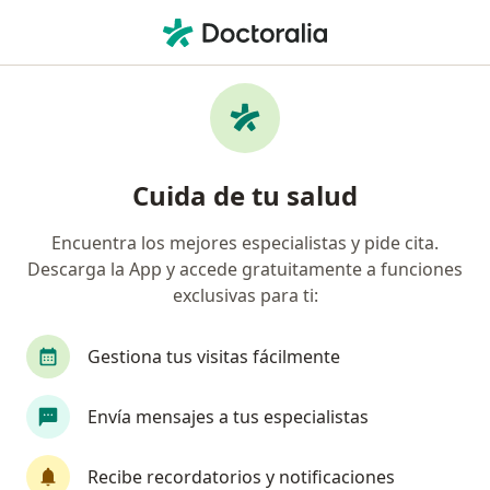
Men
Pediatra • Querétaro, Querétaro
Filtros
Seguro:
Allianz
Ma
Pediatras recomendados de Allianz en
Cuida de tu salud
Querétaro
Encuentra los mejores especialistas y pide cita.
Descarga la App y accede gratuitamente a funciones
exclusivas para ti:
Gestiona tus visitas fácilmente
Envía mensajes a tus especialistas
Nuevo Perfil en Doctoralia
Dr. Alfredo Alfonso Tziu Vazquez
Recibe recordatorios y notificaciones
Pediatra