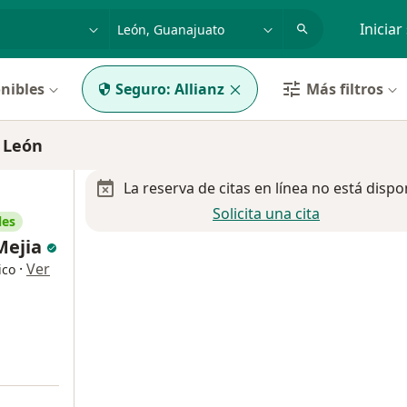
dad, enfermedad o nombre
p. ej. Guadalajara
Iniciar
nibles
Seguro:
Allianz
Más filtros
 León
La reserva de citas en línea no está dispo
Solicita una cita
les
Mejia
·
Ver
ico