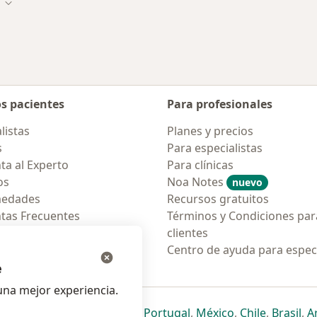
 ciudad
Cambiar de ciudad
os pacientes
Para profesionales
listas
Planes y precios
s
Para especialistas
ta al Experto
Para clínicas
os
Noa Notes
nuevo
medades
Recursos gratuitos
tas Frecuentes
Términos y Condiciones par
ión para móvil
clientes
ara pacientes
Centro de ayuda para especi
e
na mejor experiencia.
ueva pestaña
en una nueva pestaña
e abre en una nueva pestaña
se abre en una nueva pestaña
se abre en una nueva pestaña
se abre en una nueva pestaña
se abre en una nueva p
se abre en una
se abre e
se
Italia
,
Deutschland
,
Česko
,
Portugal
,
México
,
Chile
,
Brasil
,
A