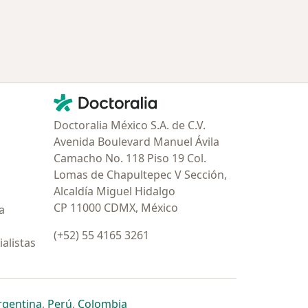
Contacto
Doctoralia - Página de inicio
Doctoralia México S.A. de C.V.
Avenida Boulevard Manuel Ávila
Camacho No. 118 Piso 19 Col.
Lomas de Chapultepec V Sección,
Alcaldía Miguel Hidalgo
CP 11000 CDMX, México
a
(+52) 55 4165 3261
alistas
estaña
 nueva pestaña
n una nueva pestaña
 abre en una nueva pestaña
se abre en una nueva pestaña
se abre en una nueva pestaña
se abre en una nueva pestaña
rgentina
,
Perú
,
Colombia