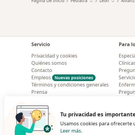
Página De Inicio
Pediatra
León
Allianz
Cambiar de ciudad
Cambiar de
Servicio
Para l
Privacidad y cookies
Especia
Quiénes somos
Clínica
Contacto
Pregun
Empleos
Servici
Nuevas posiciones
Términos y condiciones generales
Enfer
Prensa
Pregun
Aplicac
Blog p
Tu privacidad es important
Usamos cookies para ofrecerte u
Leer más
.
se abre en una n
se abre 
s
Polska
,
Türkiye
,
España
,