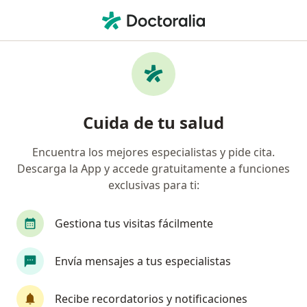
Men
Pediatra • León, Guanajuato
Filtros
Seguro:
Metropolitana
Pediatras recomendados de Metropolitana
Cuida de tu salud
en León
Encuentra los mejores especialistas y pide cita.
Descarga la App y accede gratuitamente a funciones
exclusivas para ti:
Gestiona tus visitas fácilmente
Envía mensajes a tus especialistas
Dr. Arturo del Monte Morán
·
Ver más
Pediatra
Recibe recordatorios y notificaciones
9 opiniones