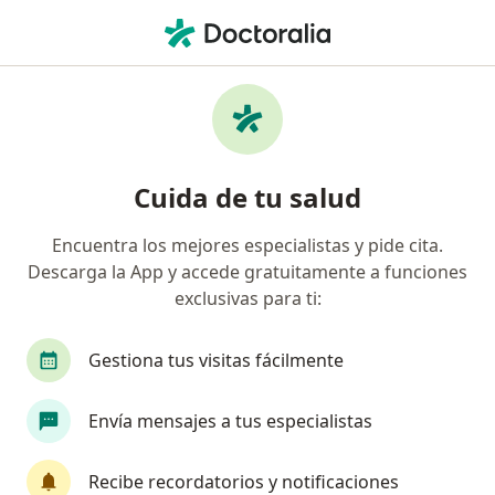
Men
Asma • León, Guanajuato
Filtros
• 1
Seguro
Mapa
Especialistas en Asma en León
Cuida de tu salud
Encuentra los mejores especialistas y pide cita.
¿Qué especialidad estás buscando?
Descarga la App y accede gratuitamente a funciones
Médico general
Pediatra
Alergólogo
exclusivas para ti:
Gestiona tus visitas fácilmente
Envía mensajes a tus especialistas
Recibe recordatorios y notificaciones