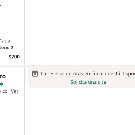
,
Mapa
torio 2
$700
La reserva de citas en línea no está dispo
ro
Solicita una cita
·
Ver
rico