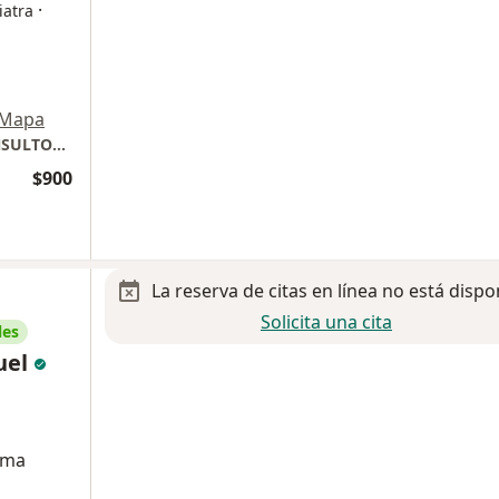
·
iatra
Mapa
Hospital Christus Muguerza Altagracia. CONSULTORIO 321
$900
La reserva de citas en línea no está dispo
Solicita una cita
les
uel
sma