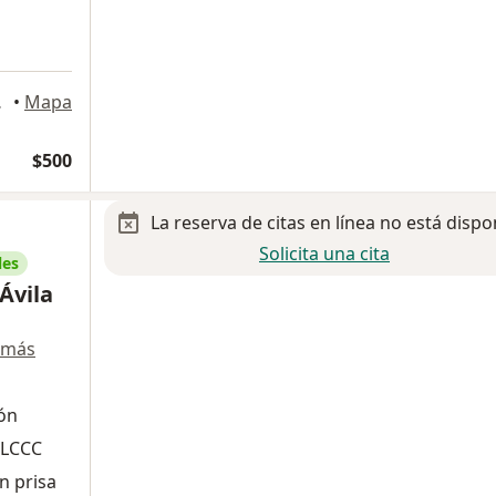
dama, Gto., León
•
Mapa
$500
La reserva de citas en línea no está dispo
Solicita una cita
les
 Ávila
 más
ión
RLCCC
n prisa