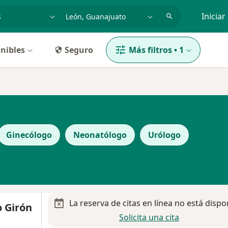
dad, enfermedad o nombre
p. ej. Guadalajara
Iniciar
nibles
Seguro
Más filtros
•
1
Ginecólogo
Neonatólogo
Urólogo
La reserva de citas en línea no está dispo
o Girón
Solicita una cita