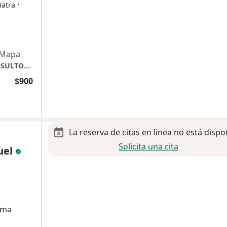
·
iatra
Mapa
Hospital Christus Muguerza Altagracia. CONSULTORIO 321
$900
La reserva de citas en línea no está dispo
Solicita una cita
uel
sma