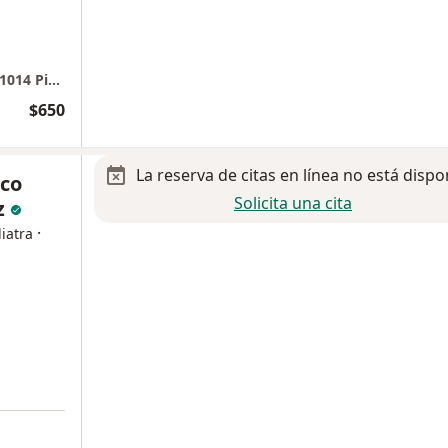
Hospital MAC Leon Guanajuato consultorio 1014 Piso 10
$650
La reserva de citas en línea no está dispo
co
Solicita una cita
z
·
iatra
a