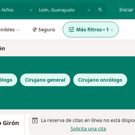
dad, enfermedad o nombre
p. ej. Guadalajara
Iniciar
nibles
Seguro
Más filtros
•
1
ón
ólogo
Cirujano general
Cirujano oncólogo
La reserva de citas en línea no está dispo
o Girón
Solicita una cita