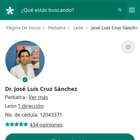
Men
¿Qué estás buscando?
Página De Inicio
Pediatra
León
José Luis Cruz Sánchez
Dr.
José Luis Cruz Sánchez
sobre las especializaciones
Pediatra
·
Ver más
León
1 dirección
No. de cédula: 12043371
434 opiniones