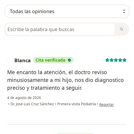
Busca en opiniones
Blanca
Cita verificada
B
Me encanto la atención, el doctro reviso
minusiosamente a mi hijo, nos dio diagnostico
preciso y tratamiento a seguir.
4 de agosto de 2026
en opinión del usuar
•
Dr. José Luis Cruz Sánchez
•
Primera visita Pediatría
•
Reportar