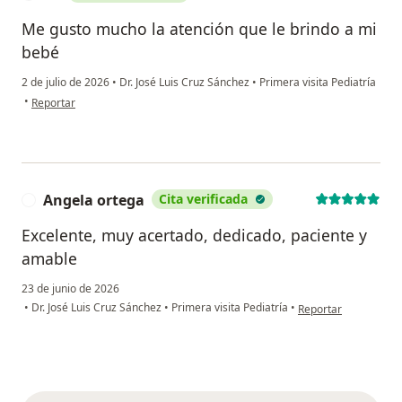
Me gusto mucho la atención que le brindo a mi
bebé
2 de julio de 2026
•
Dr. José Luis Cruz Sánchez
•
Primera visita Pediatría
en opinión del usuario SR
•
Reportar
Angela ortega
Cita verificada
A
Excelente, muy acertado, dedicado, paciente y
amable
23 de junio de 2026
en opinión del usuar
•
Dr. José Luis Cruz Sánchez
•
Primera visita Pediatría
•
Reportar