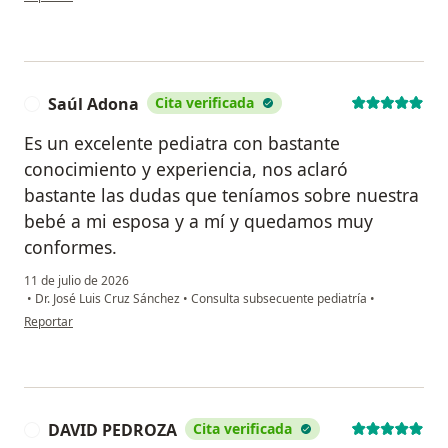
Saúl Adona
Cita verificada
S
Es un excelente pediatra con bastante
conocimiento y experiencia, nos aclaró
bastante las dudas que teníamos sobre nuestra
bebé a mi esposa y a mí y quedamos muy
conformes.
11 de julio de 2026
•
Dr. José Luis Cruz Sánchez
•
Consulta subsecuente pediatría
•
en opinión del usuario Saúl Adona
Reportar
DAVID PEDROZA
Cita verificada
D