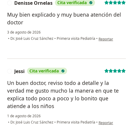
Denisse Ornelas
Cita verificada
D
Muy bien explicado y muy buena atención del
doctor
3 de agosto de 2026
en opinión del usuar
•
Dr. José Luis Cruz Sánchez
•
Primera visita Pediatría
•
Reportar
Jessi
Cita verificada
J
Un buen doctor, reviso todo a detalle y la
verdad me gusto mucho la manera en que te
explica todo poco a poco y lo bonito que
atiende a los niños
1 de agosto de 2026
en opinión del usuari
•
Dr. José Luis Cruz Sánchez
•
Primera visita Pediatría
•
Reportar