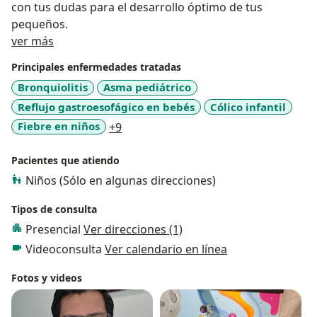
con tus dudas para el desarrollo óptimo de tus
pequeños.
Sobre mí
ver más
Principales enfermedades tratadas
Bronquiolitis
Asma pediátrico
Reflujo gastroesofágico en bebés
Cólico infantil
a11y_sr_more_diseases
Fiebre en niños
+9
Pacientes que atiendo
Niños (Sólo en algunas direcciones)
Tipos de consulta
Presencial
Ver direcciones (1)
Videoconsulta
Ver calendario en línea
Fotos y videos