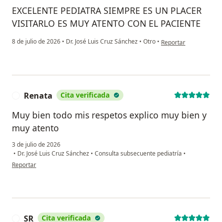
EXCELENTE PEDIATRA SIEMPRE ES UN PLACER
VISITARLO ES MUY ATENTO CON EL PACIENTE
en opinión del usuar
8 de julio de 2026
•
Dr. José Luis Cruz Sánchez
•
Otro
•
Reportar
Renata
Cita verificada
R
Muy bien todo mis respetos explico muy bien y
muy atento
3 de julio de 2026
•
Dr. José Luis Cruz Sánchez
•
Consulta subsecuente pediatría
•
en opinión del usuario Renata
Reportar
SR
Cita verificada
S