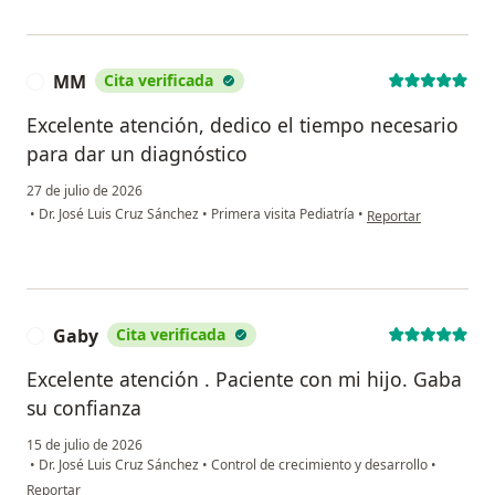
MM
Cita verificada
M
Excelente atención, dedico el tiempo necesario
para dar un diagnóstico
27 de julio de 2026
en opinión del usua
•
Dr. José Luis Cruz Sánchez
•
Primera visita Pediatría
•
Reportar
Gaby
Cita verificada
G
Excelente atención . Paciente con mi hijo. Gaba
su confianza
15 de julio de 2026
•
Dr. José Luis Cruz Sánchez
•
Control de crecimiento y desarrollo
•
en opinión del usuario Gaby
Reportar