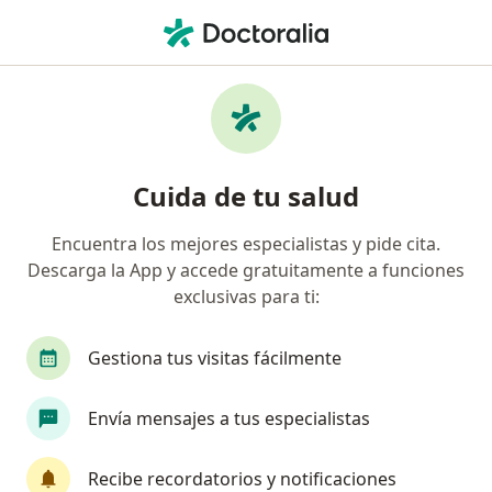
Men
Pediatra • León, Guanajuato
Filtros
Seguro:
Pan-American
Pediatras recomendados de Pan-American
Cuida de tu salud
en León
Encuentra los mejores especialistas y pide cita.
Descarga la App y accede gratuitamente a funciones
exclusivas para ti:
Gestiona tus visitas fácilmente
Envía mensajes a tus especialistas
Dr. Thomas Jefferson Mason Cordero
·
Ver más
Pediatra, Gastroenterólogo pediátrico
Recibe recordatorios y notificaciones
511 opiniones