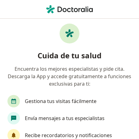
Men
Gastroenteritis Bacteriana Con Diarrea Infecciosa • León, Guanajuato
Filtros
• 1
Seguro
Mapa
Especialistas en Gastroenteritis bacteriana
Cuida de tu salud
con diarrea infecciosa en León
Encuentra los mejores especialistas y pide cita.
Descarga la App y accede gratuitamente a funciones
¿Qué especialidad estás buscando?
exclusivas para ti:
Pediatra
Cirujano general
Internista
Gestiona tus visitas fácilmente
Envía mensajes a tus especialistas
Recibe recordatorios y notificaciones