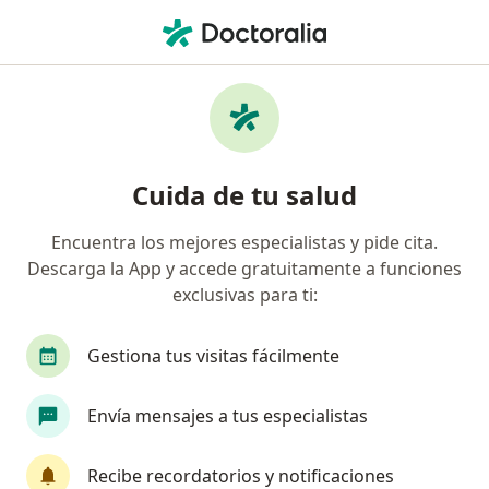
Men
Neurocirujano • León, Guanajuato
Filtros
Seguro:
Metropolitana
Neurocirujanos recomendados de
Cuida de tu salud
Metropolitana en León
Encuentra los mejores especialistas y pide cita.
Descarga la App y accede gratuitamente a funciones
exclusivas para ti:
Gestiona tus visitas fácilmente
Envía mensajes a tus especialistas
Destacado
Dr. Armando S. Ruiz Treviño
Recibe recordatorios y notificaciones
·
Ver más
Neurocirujano