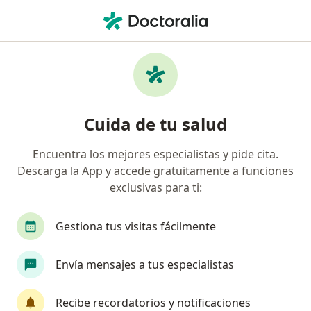
Men
Pediatra • Saltillo, Coahuila
Filtros
Seguro:
Allianz
Ma
Pediatras recomendados de Allianz en
Cuida de tu salud
Saltillo
Encuentra los mejores especialistas y pide cita.
Descarga la App y accede gratuitamente a funciones
exclusivas para ti:
Gestiona tus visitas fácilmente
Envía mensajes a tus especialistas
Dr. Jesús Ortiz Martínez
·
Ver más
Pediatra
Recibe recordatorios y notificaciones
50 opiniones