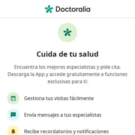
Men
Pediatra • Hermosillo, Sonora
Filtros
Seguro:
Allianz
Ma
Pediatras recomendados de Allianz en
Cuida de tu salud
Hermosillo
Encuentra los mejores especialistas y pide cita.
Descarga la App y accede gratuitamente a funciones
exclusivas para ti:
Gestiona tus visitas fácilmente
Envía mensajes a tus especialistas
Dr. Jesús José Escalante Valenzuela
·
Ver más
Pediatra, Cirujano pediátrico
Recibe recordatorios y notificaciones
2 opiniones