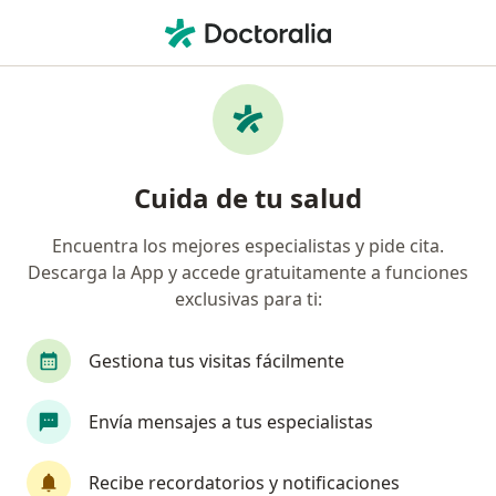
Men
Pediatra • Hermosillo, Sonora
Filtros
Seguro
Mapa
Pediatras en Hermosillo
Cuida de tu salud
Encuentra los mejores especialistas y pide cita.
Descarga la App y accede gratuitamente a funciones
exclusivas para ti:
Gestiona tus visitas fácilmente
Destacado
Pago en línea
Envía mensajes a tus especialistas
Pagos a meses disponibles
Dra. Michelle Mc. Laurin Moreno
Recibe recordatorios y notificaciones