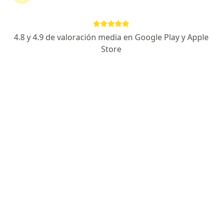
·
Ver más
Pediatra
88 opiniones
Especialista de confianza
4.8 y 4.9 de valoración media en Google Play y Apple
Store
Dirección
En línea
Manuel Ávila Camacho 25, Hermosillo
•
Mapa
Clínica Briana Consultorio 1
Consulta prenatal pediátrica
$1,000
Este especialista no ofrece reserva de cita en línea en esta dirección.
Solicita una cita