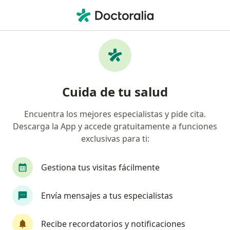
Men
Pediatra • Querétaro, Querétaro
Filtros
Seguro
Mapa
Pediatras en Querétaro
Cuida de tu salud
Encuentra los mejores especialistas y pide cita.
Descarga la App y accede gratuitamente a funciones
exclusivas para ti:
Gestiona tus visitas fácilmente
Destacado
Envía mensajes a tus especialistas
Dra. Cynthia Aguirre
Pediatra
Recibe recordatorios y notificaciones
95 opiniones