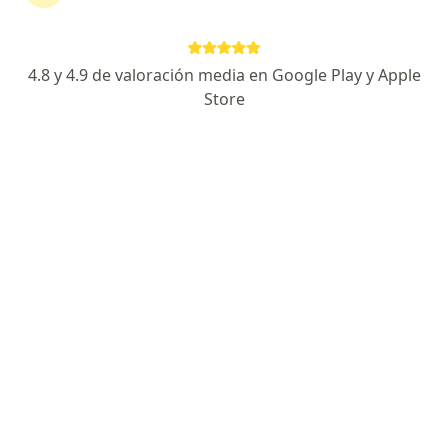
Senda de La Inspiración 6, Querétaro
•
Mapa
Torre Médica Momentum Milenio III
4.8 y 4.9 de valoración media en Google Play y Apple
Primera visita Pediatría
$900
Store
Este especialista no ofrece reserva de cita en línea en esta dirección.
Solicita una cita
Destacado
Dr. Guillermo Franco Del Rio
·
Ver más
Pediatra