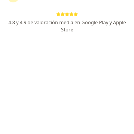
Especialista de confianza
Dirección
En línea
4.8 y 4.9 de valoración media en Google Play y Apple
Store
Federico Medrano 618, San Francisco del Rincon
•
Mapa
UMEDI
Consulta especializada de cardiología pediátrica
desde $1,000
Este especialista no ofrece reserva de cita en línea en esta dirección.
Solicita una cita