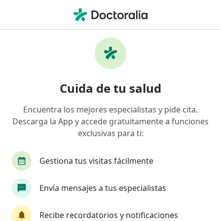
Men
Pediatra • San Francisco del Rincon, Guanajuato
Filtros
Mapa
Pediatras en San Francisco del Rincon
Cuida de tu salud
Encuentra los mejores especialistas y pide cita.
Descarga la App y accede gratuitamente a funciones
exclusivas para ti:
Gestiona tus visitas fácilmente
Dr. Armando Franco Acoltzi Hernández
Envía mensajes a tus especialistas
·
Ver más
Pediatra, Cardiólogo pediátrico
54 opiniones
Recibe recordatorios y notificaciones