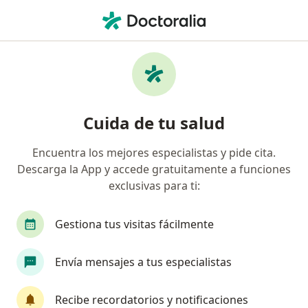
Men
Fiebre En Niños • Querétaro, Querétaro
Filtros
• 1
Seguro
Mapa
Especialistas en Fiebre en niños en
Cuida de tu salud
Querétaro
Encuentra los mejores especialistas y pide cita.
Descarga la App y accede gratuitamente a funciones
¿Qué especialidad estás buscando?
exclusivas para ti:
Pediatra
Neonatólogo
Médico general
Gestiona tus visitas fácilmente
Envía mensajes a tus especialistas
Recibe recordatorios y notificaciones