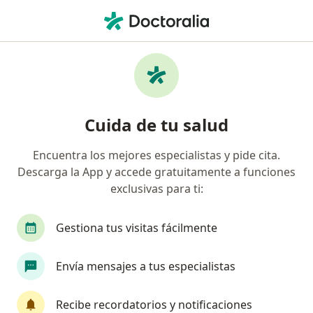
Men
Pediatra • Querétaro, Querétaro
Filtros
Seguro:
Banorte Seguros
Pediatras recomendados de Banorte
Cuida de tu salud
Seguros en Querétaro
Encuentra los mejores especialistas y pide cita.
Descarga la App y accede gratuitamente a funciones
exclusivas para ti:
Gestiona tus visitas fácilmente
Envía mensajes a tus especialistas
Dra. Janny Bernal
Pediatra, Gastroenterólogo pediátrico
Recibe recordatorios y notificaciones
96 opiniones