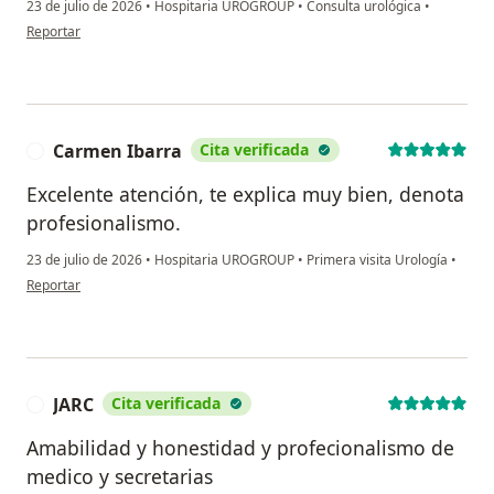
23 de julio de 2026
•
Hospitaria UROGROUP
•
Consulta urológica
•
en opinión del usuario José Ángel Domínguez Ortiz
Reportar
Carmen Ibarra
Cita verificada
C
Excelente atención, te explica muy bien, denota
profesionalismo.
23 de julio de 2026
•
Hospitaria UROGROUP
•
Primera visita Urología
•
en opinión del usuario Carmen Ibarra
Reportar
JARC
Cita verificada
J
Amabilidad y honestidad y profecionalismo de
medico y secretarias