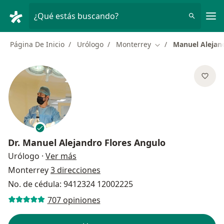
Men
¿Qué estás buscando?
Página De Inicio
Urólogo
Monterrey
Manuel Alejan
Cambiar de ciudad
Dr.
Manuel Alejandro Flores Angulo
sobre las especializaciones
Urólogo
·
Ver más
Monterrey
3 direcciones
No. de cédula: 9412324 12002225
707 opiniones