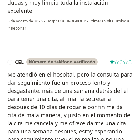
dudas y muy limpio toda la instalación
excelente
5 de agosto de 2026
•
Hospitaria UROGROUP
•
Primera visita Urología
en opinión del usuario M
•
Reportar
CEL
Número de teléfono verificado
C
Me atendió en el hospital, pero la consulta para
dar seguimiento fue un proceso lento y
desgastante, más de una semana detrás del el
para tener una cita, al final la secretaria
después de 10 días de rogarle por fin me da
cita de mala manera, y justo en el momento de
la cita me cancela y me ofrece darme una cita
para una semana después, estoy esperando
para seguimiento y ver si se realiza o no una