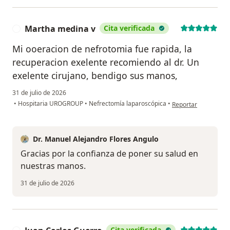
Martha medina v
Cita verificada
M
Mi ooeracion de nefrotomia fue rapida, la
recuperacion exelente recomiendo al dr. Un
exelente cirujano, bendigo sus manos,
31 de julio de 2026
en opinión del usua
•
Hospitaria UROGROUP
•
Nefrectomía laparoscópica
•
Reportar
Dr. Manuel Alejandro Flores Angulo
Gracias por la confianza de poner su salud en
nuestras manos.
31 de julio de 2026
Cita verificada