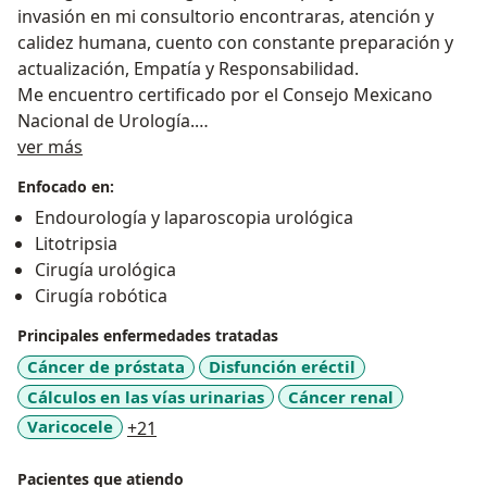
invasión en mi consultorio encontraras, atención y
calidez humana, cuento con constante preparación y
actualización, Empatía y Responsabilidad.
Me encuentro certificado por el Consejo Mexicano
Nacional de Urología.
Sobre mí
Dentro de mi campo clinico brindo atención a
ver más
pacientes con:
Enfocado en:
*prostata aumentada de tamaño o agrandada, es una
Endourología y laparoscopia urológica
de las enfermedades mas comunes que deben ser
Litotripsia
atendidas a tiempo.
Cirugía urológica
* litiasis renal o conocidas como piedras en los
Cirugía robótica
riñones o vias urinarias, las cuales se pueden eliminar
con los mejores equipos que existen para su
Principales enfermedades tratadas
tratamiento cirugia lasser.
Cáncer de próstata
Disfunción eréctil
* Tumor en prostata, testiculos, vejiga riñon.
Cálculos en las vías urinarias
Cáncer renal
* Enfermedades de transmision sexual tales como
a11y_sr_more_diseases
Varicocele
+21
virus de papiloma humano, verrugas genitales, asi
como otras enfermedades.
Pacientes que atiendo
* vasectomia sin bisturi.