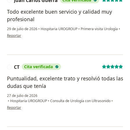
Juan Carlos Guerra
J
Todo excelente buen servicio y calidad muy
profesional
29 de julio de 2026
•
Hospitaria UROGROUP
•
Primera visita Urología
•
en opinión del usuario Juan Carlos Guerra
Reportar
CT
Cita verificada
C
Puntualidad, excelente trato y resolvió todas las
dudas que tenía
27 de julio de 2026
•
Hospitaria UROGROUP
•
Consulta de Urología con Ultrasonido
•
en opinión del usuario CT
Reportar