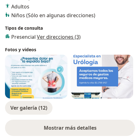
Adultos
* circunsicion
asi como otras enfermedades.
Niños (Sólo en algunas direcciones)
Encontraras solución a tus enfermedades urologicas,
Tipos de consulta
y obtener pronto diagnostico y tratamiento.
Presencial
Ver direcciones (3)
agenda cita y despeja tus dudas.
Fotos y videos
Ver galería (12)
Mostrar más detalles
sobre la experiencia