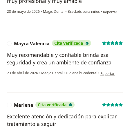
muy profesional y muy amable
en opinión del u
28 de mayo de 2026
•
Magic Dental
•
Brackets para niños
•
Reportar
Mayra Valencia
Cita verificada
M
Muy recomendable y confiable brinda esa
seguridad y crea un ambiente de confianza
en opinión del us
23 de abril de 2026
•
Magic Dental
•
Higiene bucodental
•
Reportar
Marlene
Cita verificada
M
Excelente atención y dedicación para explicar
tratamiento a seguir