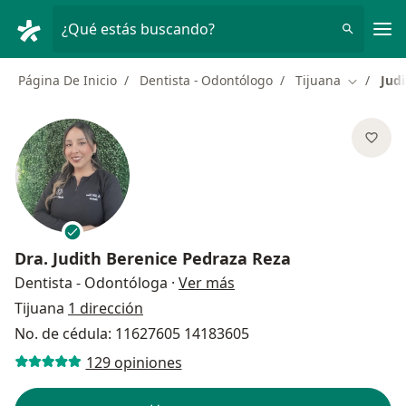
Men
¿Qué estás buscando?
Página De Inicio
Dentista - Odontólogo
Tijuana
Jud
Cambiar 
Dra.
Judith Berenice Pedraza Reza
sobre las especializacion
Dentista - Odontóloga
·
Ver más
Tijuana
1 dirección
No. de cédula: 11627605 14183605
129 opiniones