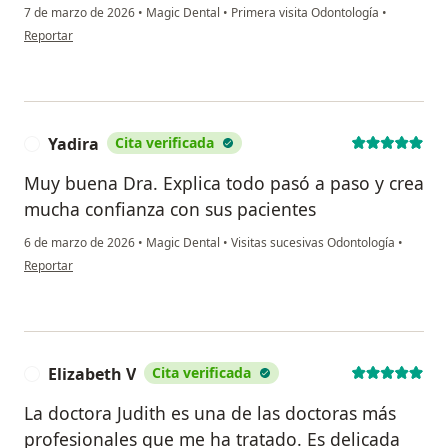
7 de marzo de 2026
•
Magic Dental
•
Primera visita Odontología
•
en opinión del usuario Marlene
Reportar
Yadira
Cita verificada
Y
Muy buena Dra. Explica todo pasó a paso y crea
mucha confianza con sus pacientes
6 de marzo de 2026
•
Magic Dental
•
Visitas sucesivas Odontología
•
en opinión del usuario Yadira
Reportar
Elizabeth V
Cita verificada
E
La doctora Judith es una de las doctoras más
profesionales que me ha tratado. Es delicada