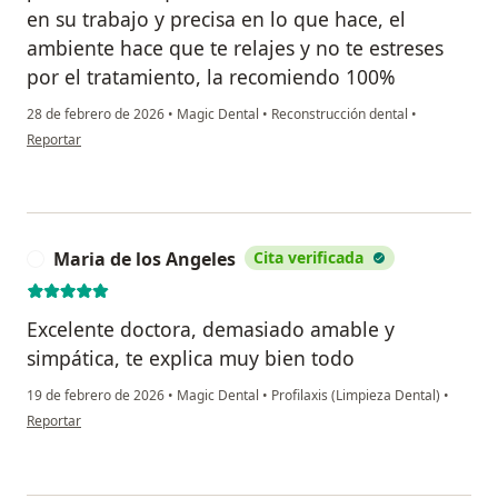
en su trabajo y precisa en lo que hace, el
ambiente hace que te relajes y no te estreses
por el tratamiento, la recomiendo 100%
28 de febrero de 2026
•
Magic Dental
•
Reconstrucción dental
•
en opinión del usuario Elizabeth V
Reportar
Maria de los Angeles
Cita verificada
M
Excelente doctora, demasiado amable y
simpática, te explica muy bien todo
19 de febrero de 2026
•
Magic Dental
•
Profilaxis (Limpieza Dental)
•
en opinión del usuario Maria de los Angeles
Reportar