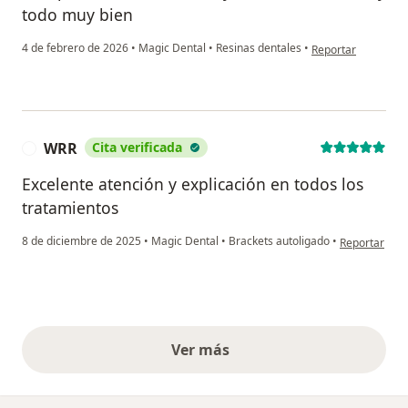
todo muy bien
en opinión del usu
4 de febrero de 2026
•
Magic Dental
•
Resinas dentales
•
Reportar
WRR
Cita verificada
W
Excelente atención y explicación en todos los
tratamientos
en opinión de
8 de diciembre de 2025
•
Magic Dental
•
Brackets autoligado
•
Reportar
Ver más
opiniones anteriores