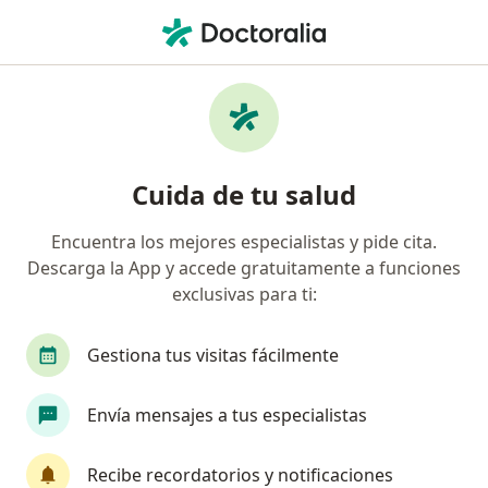
Men
Sensibilidad Dentaria • Tijuana, Baja California
Filtros
• 1
Seguro
Mapa
Especialistas en Sensibilidad dentaria en
Cuida de tu salud
Tijuana
Encuentra los mejores especialistas y pide cita.
Descarga la App y accede gratuitamente a funciones
¿Qué especialidad estás buscando?
exclusivas para ti:
Dentista - Odontólogo
Ortodoncista
Endo
Gestiona tus visitas fácilmente
Envía mensajes a tus especialistas
Recibe recordatorios y notificaciones