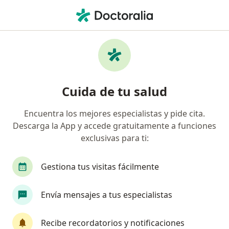
Men
Pérdida De Dientes • Tijuana, Baja California
Filtros
• 1
Seguro
Mapa
Especialistas en Pérdida de dientes en
Cuida de tu salud
Tijuana
Encuentra los mejores especialistas y pide cita.
Descarga la App y accede gratuitamente a funciones
¿Qué especialidad estás buscando?
exclusivas para ti:
Dentista - Odontólogo
Ortodoncista
Impl
Gestiona tus visitas fácilmente
Envía mensajes a tus especialistas
Recibe recordatorios y notificaciones