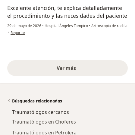
Excelente atención, te explica detalladamente
el procedimiento y las necesidades del paciente
29 de mayo de 2026
•
Hospital Ángeles Tampico
•
Artroscopia de rodilla
en opinión del usuario Osvaldo BI.
•
Reportar
Ver más
opiniones anteriores
Búsquedas relacionadas
Traumatólogos cercanos
Traumatólogos en Choferes
Traumatólogos en Petrolera