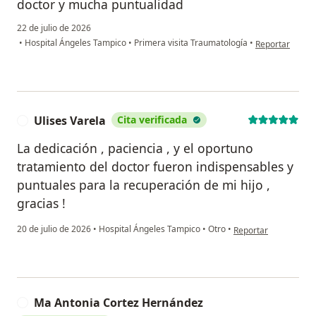
doctor y mucha puntualidad
22 de julio de 2026
en opinión del 
•
Hospital Ángeles Tampico
•
Primera visita Traumatología
•
Reportar
Ulises Varela
Cita verificada
U
La dedicación , paciencia , y el oportuno
tratamiento del doctor fueron indispensables y
puntuales para la recuperación de mi hijo ,
gracias !
en opinión del usuari
20 de julio de 2026
•
Hospital Ángeles Tampico
•
Otro
•
Reportar
Ma Antonia Cortez Hernández
M