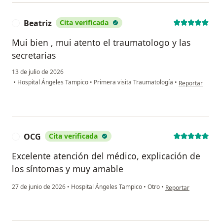
Beatriz
Cita verificada
B
Mui bien , mui atento el traumatologo y las
secretarias
13 de julio de 2026
en opinión del 
•
Hospital Ángeles Tampico
•
Primera visita Traumatología
•
Reportar
OCG
Cita verificada
O
Excelente atención del médico, explicación de
los síntomas y muy amable
en opinión del usua
27 de junio de 2026
•
Hospital Ángeles Tampico
•
Otro
•
Reportar