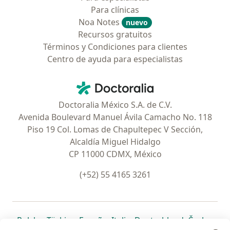
Para clínicas
Noa Notes
nuevo
Recursos gratuitos
Términos y Condiciones para clientes
Centro de ayuda para especialistas
Contacto
Doctoralia - Página de inicio
Doctoralia México S.A. de C.V.
Avenida Boulevard Manuel Ávila Camacho No. 118
Piso 19 Col. Lomas de Chapultepec V Sección,
Alcaldía Miguel Hidalgo
CP 11000 CDMX, México
(+52) 55 4165 3261
se abre en una nueva pestaña
se abre en una nueva pestaña
se abre en una nueva pestaña
se abre en una nueva pes
se abre en 
se a
Polska
,
Türkiye
,
España
,
Italia
,
Deutschland
,
Česko
,