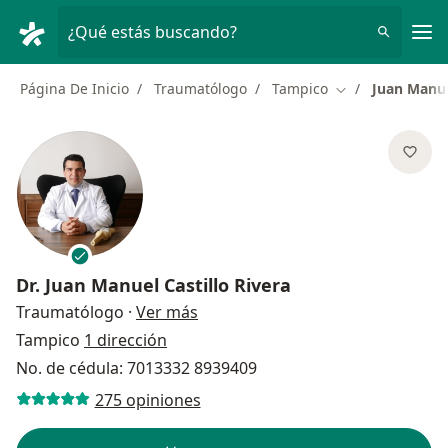
Men
¿Qué estás buscando?
Página De Inicio
Traumatólogo
Tampico
Juan Manue
Cambiar de ciud
Dr.
Juan Manuel Castillo Rivera
sobre las especializaciones
Traumatólogo
·
Ver más
Tampico
1 dirección
No. de cédula: 7013332 8939409
275 opiniones