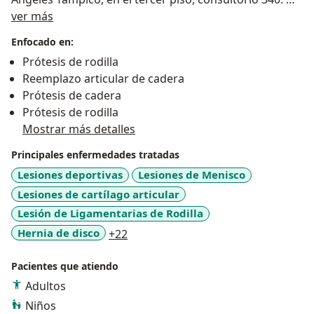
Sobre mí
Somos especialistas en Cirugía de Fracturas, así como
ver más
Cirugía de Reemplazo Articular, que comprende
Enfocado en:
Prótesis de Rodilla y Cadera. Además de que contamos
Prótesis de rodilla
con atención de alto nivel para patología de columna.
Reemplazo articular de cadera
Prótesis de cadera
Prótesis de rodilla
Mostrar más detalles
Principales enfermedades tratadas
Lesiones deportivas
Lesiones de Menisco
Lesiones de cartílago articular
Lesión de Ligamentarias de Rodilla
a11y_sr_more_diseases
Hernia de disco
+22
Pacientes que atiendo
Adultos
Niños