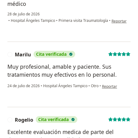
médico
28 de julio de 2026
en opinión del u
•
Hospital Ángeles Tampico
•
Primera visita Traumatología
•
Reportar
Marilu
Cita verificada
M
Muy profesional, amable y paciente. Sus
tratamientos muy efectivos en lo personal.
en opinión del usuari
24 de julio de 2026
•
Hospital Ángeles Tampico
•
Otro
•
Reportar
Rogelio
Cita verificada
R
Excelente evaluación medica de parte del