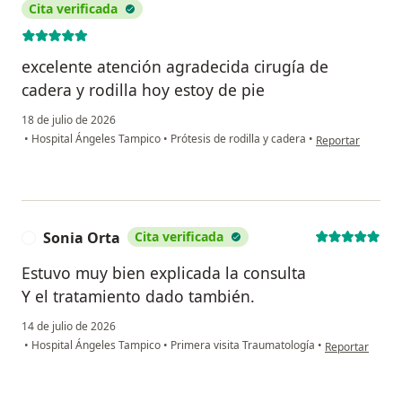
Cita verificada
excelente atención agradecida cirugía de
cadera y rodilla hoy estoy de pie
18 de julio de 2026
en opinión del u
•
Hospital Ángeles Tampico
•
Prótesis de rodilla y cadera
•
Reportar
Sonia Orta
Cita verificada
S
Estuvo muy bien explicada la consulta
Y el tratamiento dado también.
14 de julio de 2026
en opinión del 
•
Hospital Ángeles Tampico
•
Primera visita Traumatología
•
Reportar