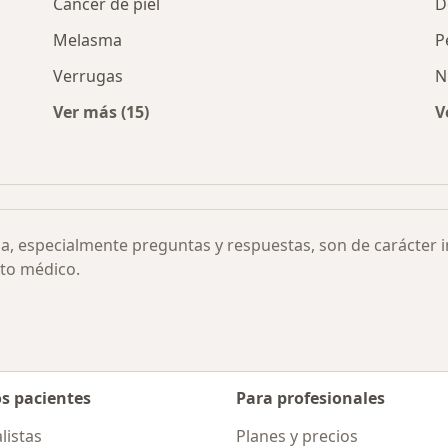
Cáncer de piel
D
Melasma
P
Verrugas
N
Ver más (15)
V
Más en esta categoría: Otras enfermedades
 la piel escaldada por ciudad
ia, especialmente preguntas y respuestas, son de carácter 
to médico.
os pacientes
Para profesionales
listas
Planes y precios