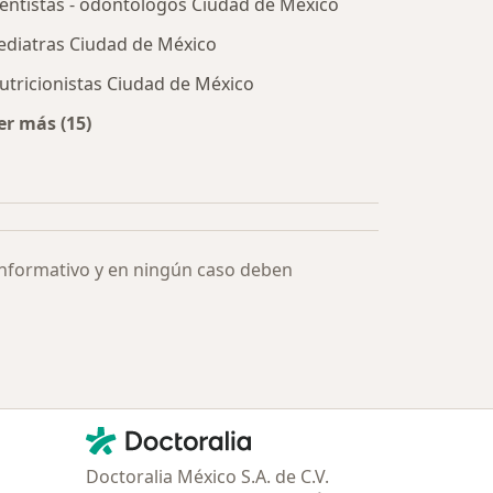
entistas - odontólogos Ciudad de México
ediatras Ciudad de México
utricionistas Ciudad de México
er más (15)
Más en esta categoría: Especialistas más solicitados
informativo y en ningún caso deben
Contacto
Doctoralia - Página de inicio
Doctoralia México S.A. de C.V.