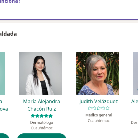
unciona?
caldada
a
María Alejandra
Judith Velázquez
Al
dova
Chacón Ruiz
Médico general
Cuauhtémoc
Dermatólogo
Cuauhtémoc